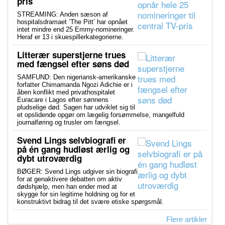
pris
STREAMING: Anden sæson af
hospitalsdramaet ‘The Pitt’ har opnået
intet mindre end 25 Emmy-nomineringer.
Heraf er 13 i skuespillerkategorierne.
Litterær superstjerne trues
med fængsel efter søns død
SAMFUND: Den nigeriansk-amerikanske
forfatter Chimamanda Ngozi Adichie er i
åben konflikt med privathospitalet
Euracare i Lagos efter sønnens
pludselige død. Sagen har udviklet sig til
et opslidende opgør om lægelig forsømmelse, mangelfuld
journalføring og trusler om fængsel.
Svend Lings selvbiografi er
på én gang hudløst ærlig og
dybt utroværdig
BØGER: Svend Lings udgiver sin biografi
for at genaktivere debatten om aktiv
dødshjælp, men han ender med at
skygge for sin legitime holdning og for et
konstruktivt bidrag til det svære etiske spørgsmål.
Flere artikler