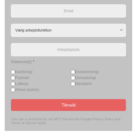
Interesse(r)
*
Kardiologi
Endokrinologi
Psykiatri
Dermatologi
Luftveje
Mavetarm
Almen praksis
Tilmeld
This site is protected by reCAPTCHA and the Google
Privacy Policy
and
Terms of Service
apply.