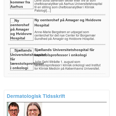
Lene Sofia Sørensen skifter efter fire år som
chefbioanalytiker på Aarhus Universitetshospital
til en stilling som chefbioanalytiker i Klinisk
Patologi[…]
Ny centerchef på Amager og Hvidovre
Hospital
Anne-Marie Bergstrøm er udpeget som
centerchef for det nye Center for Borgernær
Sundhed på Amager og Hvidovre Hospital.
Sjællands Universitetshospital får
lærestolsprofessor i onkologi
Julie Gehl tiltrådte 1. august som
lærestolsprofessor i klinisk onkologi ved Institut
for Klinisk Medicin på Københavns Universitet.
Dermatologisk Tidsskrift