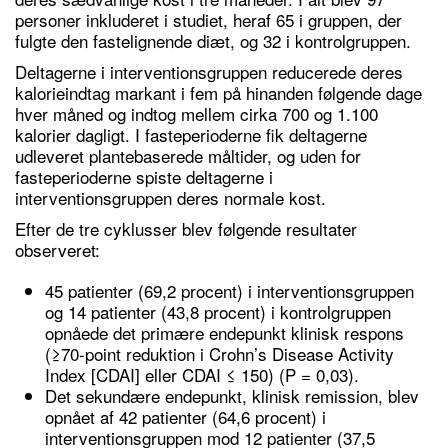
personer inkluderet i studiet, heraf 65 i gruppen, der
fulgte den fastelignende diæt, og 32 i kontrolgruppen.
Deltagerne i interventionsgruppen reducerede deres
kalorieindtag markant i fem på hinanden følgende dage
hver måned og indtog mellem cirka 700 og 1.100
kalorier dagligt. I fasteperioderne fik deltagerne
udleveret plantebaserede måltider, og uden for
fasteperioderne spiste deltagerne i
interventionsgruppen deres normale kost.
Efter de tre cyklusser blev følgende resultater
observeret:
45 patienter (69,2 procent) i interventionsgruppen
og 14 patienter (43,8 procent) i kontrolgruppen
opnåede det primære endepunkt klinisk respons
(≥70-point reduktion i Crohn’s Disease Activity
Index [CDAI] eller CDAI ≤ 150) (P = 0,03).
Det sekundære endepunkt, klinisk remission, blev
opnået af 42 patienter (64,6 procent) i
interventionsgruppen mod 12 patienter (37,5