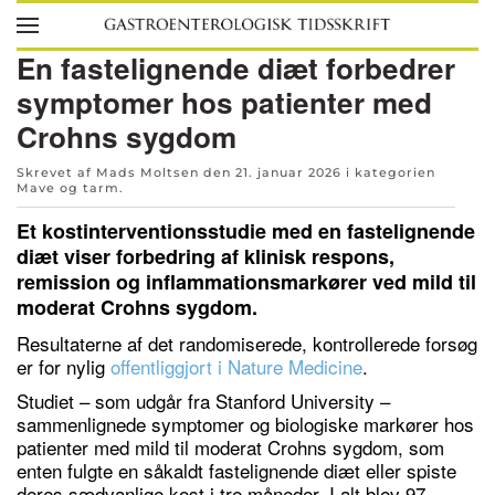
Skip to main content
En fastelignende diæt forbedrer
symptomer hos patienter med
Crohns sygdom
Skrevet af Mads Moltsen den
21. januar 2026
i kategorien
Mave og tarm
.
Et kostinterventionsstudie med en fastelignende
diæt viser forbedring af klinisk respons,
remission og inflammationsmarkører ved mild til
moderat Crohns sygdom.
Resultaterne af det randomiserede, kontrollerede forsøg
er for nylig
offentliggjort i Nature Medicine
.
Studiet – som udgår fra Stanford University –
sammenlignede symptomer og biologiske markører hos
patienter med mild til moderat Crohns sygdom, som
enten fulgte en såkaldt fastelignende diæt eller spiste
deres sædvanlige kost i tre måneder. I alt blev 97