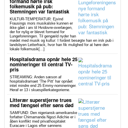
formand hørte irsk
folkemusik på pub:
Stemningen var fantastisk
KULTUR-TEMPERATUR: Ejvind
Frausings mors musikalske kunnen er
ikke gået i arv til Hvidovre-overlægen,
der for nylig er blevet formand for
Lungeforeningen. Til gengæld nyder han
mødet med musik og kultur: I foråret besøgte han en irsk pub i
landsbyen Letterfrack, hvor han fik mulighed for at høre den
lokale folkemusik[…]
Hospitalsdrama opnår hele 25
nomineringer til central TV-
pris
STREAMING: Anden sæson af
hospitalsdramaet ‘The Pitt’ har opnået
intet mindre end 25 Emmy-nomineringer.
Heraf er 13 i skuespillerkategorierne.
Litterær superstjerne trues
med fængsel efter søns død
SAMFUND: Den nigeriansk-amerikanske
forfatter Chimamanda Ngozi Adichie er i
åben konflikt med privathospitalet
Euracare i Lagos efter sønnens