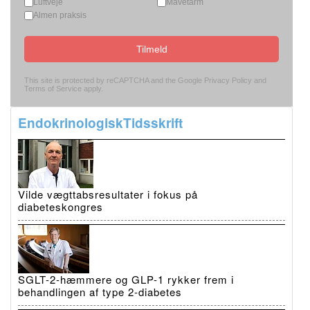
Luftveje
Mavetarm
Almen praksis
Tilmeld
This site is protected by reCAPTCHA and the Google
Privacy Policy
and
Terms of Service
apply.
EndokrinologiskTidsskrift
Vilde vægttabsresultater i fokus på
diabeteskongres
SGLT-2-hæmmere og GLP-1 rykker frem i
behandlingen af type 2-diabetes