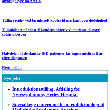
alvorligt syge på AAUH
Tidlig recidiv ved tarmkræft kobles til markant overdødelighed
Tulisokibart når fase III-endepunkter ved moderat til svær
colitis ulcerosa
Halvdelen af de danske IBD-patienter får ingen medicin ti år
efter diagnosen
Flere artikler
Nye jobs
Introduktionsstilling, Afdeling for
Nyresygdomme, Herlev Hospital
Speciallæge i intern medicin: endokrinologi til
Medicinske Sygdomme, Sygehus