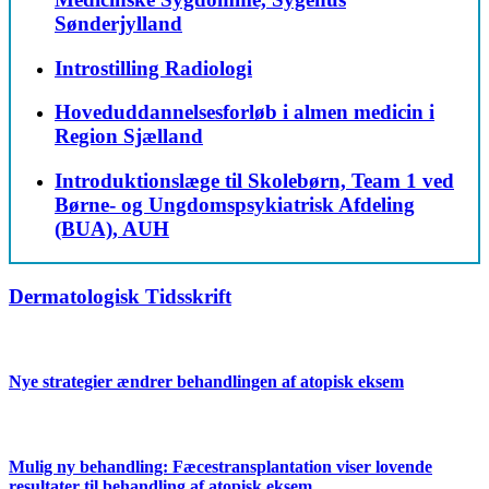
Sønderjylland
Introstilling Radiologi
Hoveduddannelsesforløb i almen medicin i
Region Sjælland
Introduktionslæge til Skolebørn, Team 1 ved
Børne- og Ungdomspsykiatrisk Afdeling
(BUA), AUH
Dermatologisk Tidsskrift
Nye strategier ændrer behandlingen af atopisk eksem
Mulig ny behandling: Fæcestransplantation viser lovende
resultater til behandling af atopisk eksem