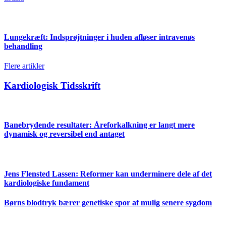
Lungekræft: Indsprøjtninger i huden afløser intravenøs
behandling
Flere artikler
Kardiologisk Tidsskrift
Banebrydende resultater: Åreforkalkning er langt mere
dynamisk og reversibel end antaget
Jens Flensted Lassen: Reformer kan underminere dele af det
kardiologiske fundament
Børns blodtryk bærer genetiske spor af mulig senere sygdom