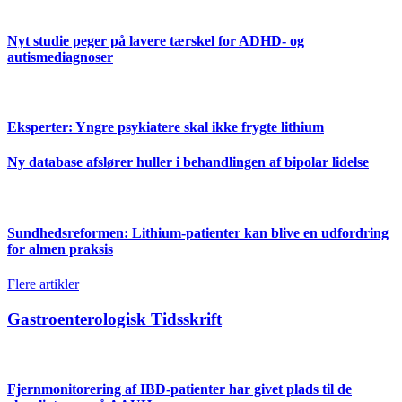
Nyt studie peger på lavere tærskel for ADHD- og
autismediagnoser
Eksperter: Yngre psykiatere skal ikke frygte lithium
Ny database afslører huller i behandlingen af bipolar lidelse
Sundhedsreformen: Lithium-patienter kan blive en udfordring
for almen praksis
Flere artikler
Gastroenterologisk Tidsskrift
Fjernmonitorering af IBD-patienter har givet plads til de