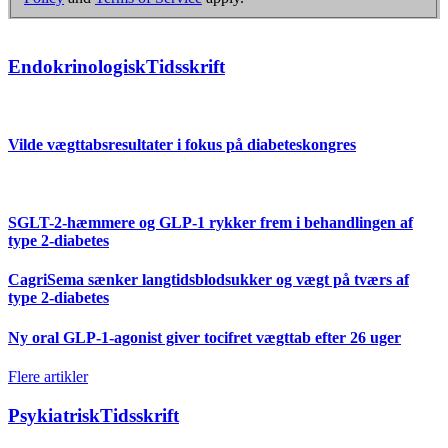
EndokrinologiskTidsskrift
Vilde vægttabsresultater i fokus på diabeteskongres
SGLT-2-hæmmere og GLP-1 rykker frem i behandlingen af
type 2-diabetes
CagriSema sænker langtidsblodsukker og vægt på tværs af
type 2-diabetes
Ny oral GLP-1-agonist giver tocifret vægttab efter 26 uger
Flere artikler
PsykiatriskTidsskrift