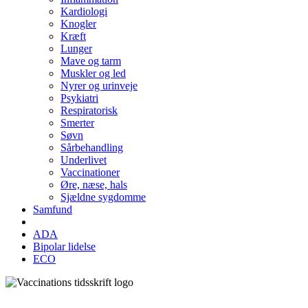
Kardiologi
Knogler
Kræft
Lunger
Mave og tarm
Muskler og led
Nyrer og urinveje
Psykiatri
Respiratorisk
Smerter
Søvn
Sårbehandling
Underlivet
Vaccinationer
Øre, næse, hals
Sjældne sygdomme
Samfund
ADA
Bipolar lidelse
ECO