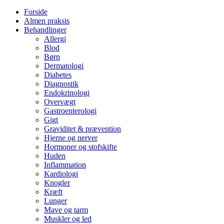
Forside
Almen praksis
Behandlinger
Allergi
Blod
Børn
Dermatologi
Diabetes
Diagnostik
Endokrinologi
Overvægt
Gastroenterologi
Gigt
Graviditet & prævention
Hjerne og nerver
Hormoner og stofskifte
Huden
Inflammation
Kardiologi
Knogler
Kræft
Lunger
Mave og tarm
Muskler og led