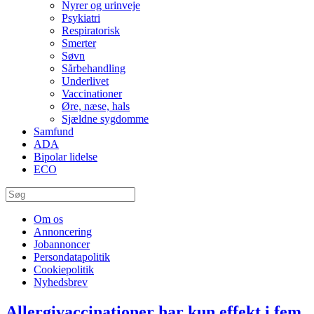
Nyrer og urinveje
Psykiatri
Respiratorisk
Smerter
Søvn
Sårbehandling
Underlivet
Vaccinationer
Øre, næse, hals
Sjældne sygdomme
Samfund
ADA
Bipolar lidelse
ECO
Om os
Annoncering
Jobannoncer
Persondatapolitik
Cookiepolitik
Nyhedsbrev
Allergivaccinationer har kun effekt i fem