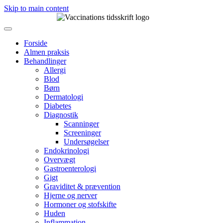
Skip to main content
Forside
Almen praksis
Behandlinger
Allergi
Blod
Børn
Dermatologi
Diabetes
Diagnostik
Scanninger
Screeninger
Undersøgelser
Endokrinologi
Overvægt
Gastroenterologi
Gigt
Graviditet & prævention
Hjerne og nerver
Hormoner og stofskifte
Huden
Inflammation