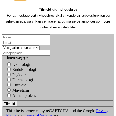
Tilmeld dig nyhedsbrev
For at modtage vort nyhedsbrev skal vi kende din arbejdsfunktion og
arbejdsplads, så vi kan verificere, at du må se de annoncer som vore
nyhedsbreve indeholder
Interesse(r)
*
Kardiologi
Endokrinologi
Psykiatri
Dermatologi
Luftveje
Mavetarm
Almen praksis
Tilmeld
This site is protected by reCAPTCHA and the Google
Privacy
Policy
and
Terms of Service
apply.