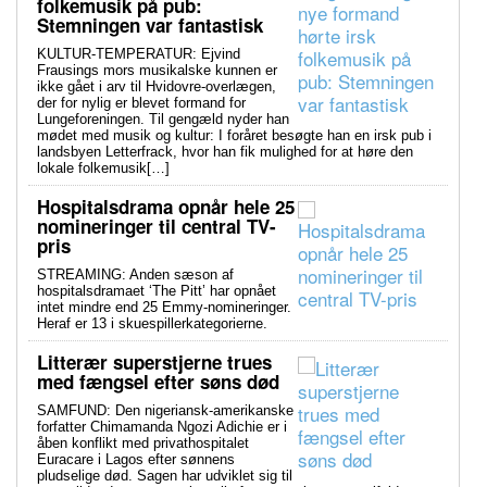
folkemusik på pub:
Stemningen var fantastisk
KULTUR-TEMPERATUR: Ejvind
Frausings mors musikalske kunnen er
ikke gået i arv til Hvidovre-overlægen,
der for nylig er blevet formand for
Lungeforeningen. Til gengæld nyder han
mødet med musik og kultur: I foråret besøgte han en irsk pub i
landsbyen Letterfrack, hvor han fik mulighed for at høre den
lokale folkemusik[…]
Hospitalsdrama opnår hele 25
nomineringer til central TV-
pris
STREAMING: Anden sæson af
hospitalsdramaet ‘The Pitt’ har opnået
intet mindre end 25 Emmy-nomineringer.
Heraf er 13 i skuespillerkategorierne.
Litterær superstjerne trues
med fængsel efter søns død
SAMFUND: Den nigeriansk-amerikanske
forfatter Chimamanda Ngozi Adichie er i
åben konflikt med privathospitalet
Euracare i Lagos efter sønnens
pludselige død. Sagen har udviklet sig til