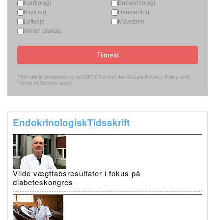
Kardiologi
Endokrinologi
Psykiatri
Dermatologi
Luftveje
Mavetarm
Almen praksis
Tilmeld
This site is protected by reCAPTCHA and the Google
Privacy Policy
and
Terms of Service
apply.
EndokrinologiskTidsskrift
Vilde vægttabsresultater i fokus på
diabeteskongres