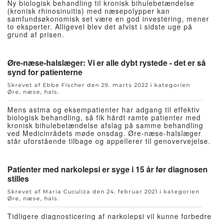
Ny biologisk behandling til kronisk bihulebetændelse
(kronisk rhinosinuitis) med næsepolypper kan
samfundsøkonomisk set være en god investering, mener
to eksperter. Alligevel blev det afvist i sidste uge på
grund af prisen.
Øre-næse-halslæger: Vi er alle dybt rystede - det er så
synd for patienterne
Skrevet af Ebbe Fischer den
29. marts 2022
i kategorien
Øre, næse, hals
.
Mens astma og eksempatienter har adgang til effektiv
biologisk behandling, så fik hårdt ramte patienter med
kronisk bihulebetændelse afslag på samme behandling
ved Medicinrådets møde onsdag. Øre-næse-halslæger
står uforstående tilbage og appellerer til genovervejelse.
Patienter med narkolepsi er syge i 15 år før diagnosen
stilles
Skrevet af Maria Cuculiza den
24. februar 2021
i kategorien
Øre, næse, hals
.
Tidligere diagnosticering af narkolepsi vil kunne forbedre