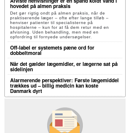
Afviste henvisninger er en spand koldt vand i
hovedet på almen praksis
Det gør rigtig ondt på almen praksis, når de
praktiserende læger – ofte efter lange tilløb –
henviser patienter til specialisterne på
hospitalerne – kun for at få dem retur med en
afvisning. Uden behandling, men med en
opfordring til fornyede undersøgelser.
Off-label er systemets pæne ord for
dobbeltmoral
Når det gælder lægemidler, er lægerne sat på
sidelinjen
Alarmerende perspektiver: Første lægemiddel
trækkes ud – billig medicin kan koste
Danmark dyrt