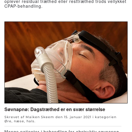
oplever residual træthed eller resttræthed trods vellykket
CPAP-behandling.
Søvnapnø: Dagstræthed er en svær størrelse
Skrevet af Maiken Skeem den
15. januar 2021
i kategorien
Øre, næse, hals
.
Mange patienter i behandling for obstruktiv søvnapnø