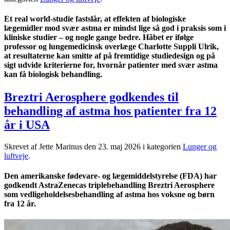
Et real world-studie fastslår, at effekten af biologiske
lægemidler mod svær astma er mindst lige så god i praksis som i
kliniske studier – og nogle gange bedre. Håbet er ifølge
professor og lungemedicinsk overlæge Charlotte Suppli Ulrik,
at resultaterne kan smitte af på fremtidige studiedesign og på
sigt udvide kriterierne for, hvornår patienter med svær astma
kan få biologisk behandling.
Breztri Aerosphere godkendes til
behandling af astma hos patienter fra 12
år i USA
Skrevet af Jette Marinus den
23. maj 2026
i kategorien
Lunger og
luftveje
.
Den amerikanske fødevare- og lægemiddelstyrelse (FDA) har
godkendt AstraZenecas triplebehandling Breztri Aerosphere
som vedligeholdelsesbehandling af astma hos voksne og børn
fra 12 år.