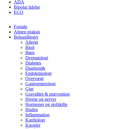
ADA
Bipolar lidelse
ECO
Forside
Almen praksis
Behandlinger
Allergi
Blod
Børn
Dermatologi
Diabetes
Diagnostik
Endokrinologi
Overvægt
Gastroenterologi
Gigt
Graviditet & prævention
Hjerne og nerver
Hormoner og stofskifte
Huden
Inflammation
Kardiologi
Knogler