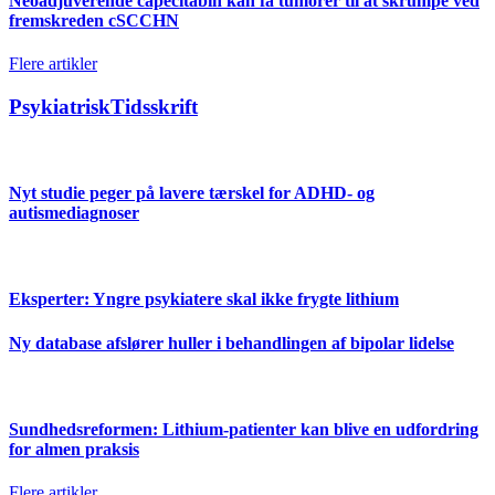
Neoadjuverende capecitabin kan få tumorer til at skrumpe ved
fremskreden cSCCHN
Flere artikler
PsykiatriskTidsskrift
Nyt studie peger på lavere tærskel for ADHD- og
autismediagnoser
Eksperter: Yngre psykiatere skal ikke frygte lithium
Ny database afslører huller i behandlingen af bipolar lidelse
Sundhedsreformen: Lithium-patienter kan blive en udfordring
for almen praksis
Flere artikler