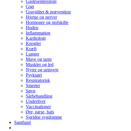
Gastroenterologi
Gigt
Graviditet & prævention
Hjerne og nerver
Hormoner og stofskifte
Huden
Inflammation
Kardiologi
Knogler
Kræft
Lunger
Mave og tarm
Muskler og led
Nyrer og urinveje
Psykiatri
Respiratorisk
Smerter
Søvn
Sårbehandling
Underlivet
Vaccinationer
Øre, næse, hals
Sjældne sygdomme
Samfund