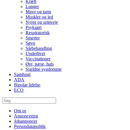
Kræft
Lunger
Mave og tarm
Muskler og led
Nyrer og urinveje
Psykiatri
Respiratorisk
Smerter
Søvn
Sårbehandling
Underlivet
Vaccinationer
Øre, næse, hals
Sjældne sygdomme
Samfund
ADA
Bipolar lidelse
ECO
Om os
Annoncering
Jobannoncer
Persondatapolitik