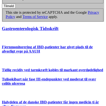
Tilmeld
This site is protected by reCAPTCHA and the Google
Privacy
Policy
and
Terms of Service
apply.
Gastroenterologisk Tidsskrift
Fjernmonitorering af IBD-patienter har givet plads til de
alvorligt syge på AAUH
Tidlig recidiv ved tarmkræft kobles til markant overdødelighed
Tulisokibart når fase III-endepunkter ved moderat til svær
colitis ulcerosa
Halvdelen af de danske IBD-patienter får ingen medicin ti år