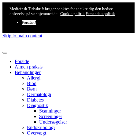
Medicinsk Tidsskrift bruger cookies for at sikre dig den bedste
oplevelse på vor hjemmeside.
Cookie politik
Persondatapolitik
Forstået!
Skip to main content
Forside
Almen praksis
Behandlinger
Allergi
Blod
Børn
Dermatologi
Diabetes
Diagnostik
Scanninger
Screeninger
Undersøgelser
Endokrinologi
Overvægt