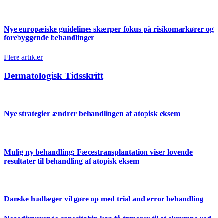
Nye europæiske guidelines skærper fokus på risikomarkører og
forebyggende behandlinger
Flere artikler
Dermatologisk Tidsskrift
Nye strategier ændrer behandlingen af atopisk eksem
Mulig ny behandling: Fæcestransplantation viser lovende
resultater til behandling af atopisk eksem
Danske hudlæger vil gøre op med trial and error-behandling