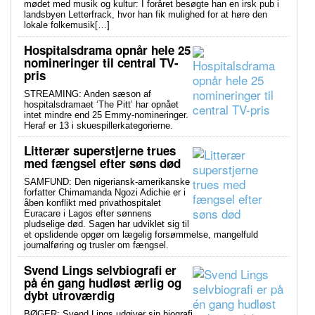
mødet med musik og kultur: I foråret besøgte han en irsk pub i
landsbyen Letterfrack, hvor han fik mulighed for at høre den
lokale folkemusik[…]
Hospitalsdrama opnår hele 25
nomineringer til central TV-
pris
STREAMING: Anden sæson af
hospitalsdramaet ‘The Pitt’ har opnået
intet mindre end 25 Emmy-nomineringer.
Heraf er 13 i skuespillerkategorierne.
Litterær superstjerne trues
med fængsel efter søns død
SAMFUND: Den nigeriansk-amerikanske
forfatter Chimamanda Ngozi Adichie er i
åben konflikt med privathospitalet
Euracare i Lagos efter sønnens
pludselige død. Sagen har udviklet sig til
et opslidende opgør om lægelig forsømmelse, mangelfuld
journalføring og trusler om fængsel.
Svend Lings selvbiografi er
på én gang hudløst ærlig og
dybt utroværdig
BØGER: Svend Lings udgiver sin biografi