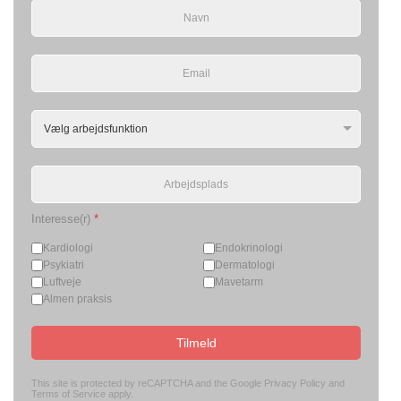
Interesse(r)
*
Kardiologi
Endokrinologi
Psykiatri
Dermatologi
Luftveje
Mavetarm
Almen praksis
Tilmeld
This site is protected by reCAPTCHA and the Google
Privacy Policy
and
Terms of Service
apply.