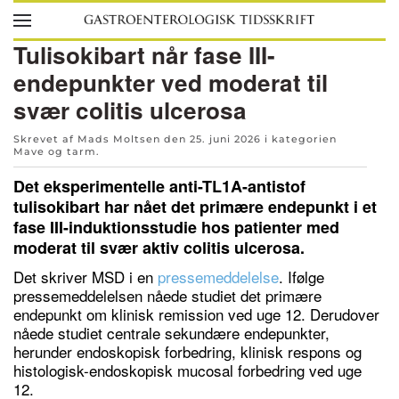
Skip to main content
Tulisokibart når fase III-
endepunkter ved moderat til
svær colitis ulcerosa
Skrevet af Mads Moltsen den
25. juni 2026
i kategorien
Mave og tarm
.
Det eksperimentelle anti-TL1A-antistof
tulisokibart har nået det primære endepunkt i et
fase III-induktionsstudie hos patienter med
moderat til svær aktiv colitis ulcerosa.
Det skriver MSD i en
pressemeddelelse
. Ifølge
pressemeddelelsen nåede studiet det primære
endepunkt om klinisk remission ved uge 12. Derudover
nåede studiet centrale sekundære endepunkter,
herunder endoskopisk forbedring, klinisk respons og
histologisk-endoskopisk mucosal forbedring ved uge
12.