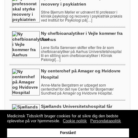
recovery i psykiatrien
Stine Bjerrum Møller er udnævnt til professor i
klinisk psykologi og recovery i psykiatrisk praksis
ved Institut for Psykologi på[…]
Ny chefbioanalytiker i Vejle kommer fra
Aarhus
Lene Sofia Sørensen skifter efter fire år som
chefbioanalytiker på Aarhus Universitetshospital
til en stilling som chefbioanalytiker i Klinisk
Patologi[…]
Ny centerchef på Amager og Hvidovre
Hospital
Anne-Marie Bergstrøm er udpeget som
centerchef for det nye Center for Borgernær
Sundhed på Amager og Hvidovre Hospital.
Sjællands Universitetshospital får
lærestolsprofessor i onkologi
Medicinsk Tidsskrift bruger cookies for at sikre dig den bedste
Julie Gehl tiltrådte 1. august som
oplevelse på vor hjemmeside.
Cookie politik
Persondatapolitik
lærestolsprofessor i klinisk onkologi ved Institut
for Klinisk Medicin på Københavns Universitet.
Forstået!