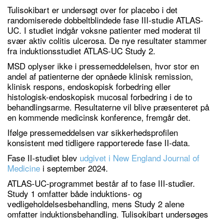
Tulisokibart er undersøgt over for placebo i det
randomiserede dobbeltblindede fase III-studie ATLAS-
UC. I studiet indgår voksne patienter med moderat til
svær aktiv colitis ulcerosa. De nye resultater stammer
fra induktionsstudiet ATLAS-UC Study 2.
MSD oplyser ikke i pressemeddelelsen, hvor stor en
andel af patienterne der opnåede klinisk remission,
klinisk respons, endoskopisk forbedring eller
histologisk-endoskopisk mucosal forbedring i de to
behandlingsarme. Resultaterne vil blive præsenteret på
en kommende medicinsk konference, fremgår det.
Ifølge pressemeddelsen var sikkerhedsprofilen
konsistent med tidligere rapporterede fase II-data.
Fase II-studiet blev
udgivet i New England Journal of
Medicine
i september 2024.
ATLAS-UC-programmet består af to fase III-studier.
Study 1 omfatter både induktions- og
vedligeholdelsesbehandling, mens Study 2 alene
omfatter induktionsbehandling. Tulisokibart undersøges