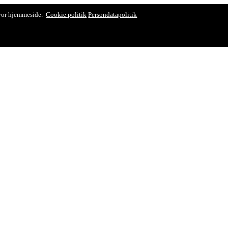
 vor hjemmeside.
Cookie politik
Persondatapolitik