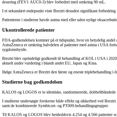
dosering (FEV1 AUC0-3) blev forbedret med omkring 90 mL.
I et sekundært endepunkt viste Breztri desuden signifikant forbedring a
Patienterne i studierne havde astma med eller uden nylige eksacerbatio
Ukontrollerede patienter
FDA-godkendelsen kommer på et tidspunkt, hvor en betydelig andel af
AstraZeneca er omkring halvdelen af patienter med astma i USA fortsa
sygdomsbyrde.
Breztri blev oprindeligt godkendt til behandling af KOL i USA i 202
aktuelt under vurdering i blandt andet EU, Japan og Kina.
Ifølge AstraZeneca er Breztri den første og eneste triplebehandling i é
Studierne bag godkendelsen
KALOS og LOGOS er to identiske, randomiserede, dobbeltblindede fase
I studierne undersøgte forskerne både effekt og sikkerhed ved Brez
samt de kombinerede Symbicort- og PT009-behandlingsgrupper.
Til KALOS og LOGOS blev henholdsvis 4.254 og 4.566 patienter screene