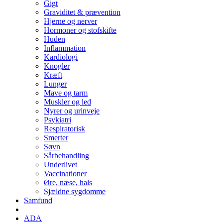
Gigt
Graviditet & prævention
Hjerne og nerver
Hormoner og stofskifte
Huden
Inflammation
Kardiologi
Knogler
Kræft
Lunger
Mave og tarm
Muskler og led
Nyrer og urinveje
Psykiatri
Respiratorisk
Smerter
Søvn
Sårbehandling
Underlivet
Vaccinationer
Øre, næse, hals
Sjældne sygdomme
Samfund
ADA