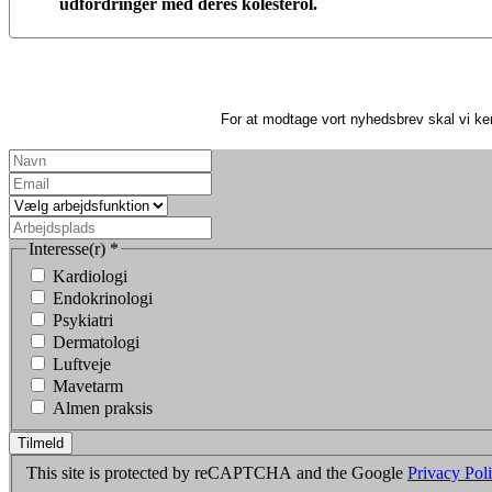
udfordringer med deres kolesterol.
For at modtage vort nyhedsbrev skal vi ke
Interesse(r)
*
Kardiologi
Endokrinologi
Psykiatri
Dermatologi
Luftveje
Mavetarm
Almen praksis
Tilmeld
This site is protected by reCAPTCHA and the Google
Privacy Pol