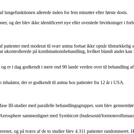
f lungefunktionen allerede inden for fem minutter efter første dosis.
ner, og der blev ikke identificeret nye eller uventede bivirkninger i fo
 patienter med moderat til svær astma fortsat ikke opnår tilstrækkel
t ukontrollerede på kombinationsbehandling, hvilket blandt andet kan fø
0 og er i dag godkendt i mere end 90 lande verden over til behandling 
n inhalator, der er godkendt til astma hos patienter fra 12 år i USA.
 III-studier med parallelle behandlingsgrupper, som blev gennemført på
tri Aerosphere sammenlignet med Symbicort (budesonid/formoterolfumar
t, og på tværs af de to studier blev 4.311 patienter randomiseret. He