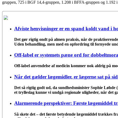
gruppen, 725 i BGF 14,4-gruppen, 1.208 i BFFA-gruppen og 1.192 
Afviste henvisninger er en spand koldt vand i h
Det gør rigtig ondt på almen praksis, når de praktiserende l
Uden behandling, men med en opfordring til fornyede und
Off-label er systemets pæne ord for dobbeltmora
Off-label anvendelse af medicin kommer nok aldrig på mod
Når det gælder lægemidler, er lægerne sat på sid
Det så rigtig godt ud, da sundhedsminister Sophie Løhde 
et trylleslag kunne vi undgå regionale uligheder, når det 
Alarmerende perspektiver: Første lægemiddel t
Så skete det – det første betydende lægemiddel trækkes fr