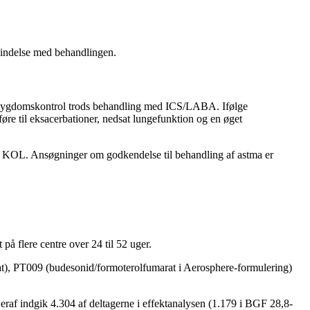
rbindelse med behandlingen.
ig sygdomskontrol trods behandling med ICS/LABA. Ifølge
re til eksacerbationer, nedsat lungefunktion og en øget
af KOL. Ansøgninger om godkendelse til behandling af astma er
 flere centre over 24 til 52 uger.
at), PT009 (budesonid/formoterolfumarat i Aerosphere-formulering)
raf indgik 4.304 af deltagerne i effektanalysen (1.179 i BGF 28,8-