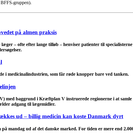
i BFFS-gruppen).
ovedet på almen praksis
æger – ofte efter lange tilløb – henviser patienter til specialister
ersøgelser.
l
e i medicinalindustrien, som får røde knopper bare ved tanken.
elinjen
(V) med baggrund i Kræftplan V instruerede regionerne i at samle 
gælder adgang til lægemidler.
rækkes ud – billig medicin kan koste Danmark dyrt
a på mandag ud af det danske marked. For tiden er mere end 2.000 p