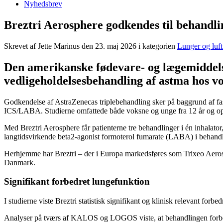
Nyhedsbrev
Breztri Aerosphere godkendes til behandlin
Skrevet af Jette Marinus den
23. maj 2026
i kategorien
Lunger og luft
Den amerikanske fødevare- og lægemiddels
vedligeholdelsesbehandling af astma hos vo
Godkendelse af AstraZenecas triplebehandling sker på baggrund af fas
ICS/LABA. Studierne omfattede både voksne og unge fra 12 år og op
Med Breztri Aerosphere får patienterne tre behandlinger i én inhala
langtidsvirkende beta2-agonist formoterol fumarate (LABA) i behand
Herhjemme har Breztri – der i Europa markedsføres som Trixeo Aerosp
Danmark.
Signifikant forbedret lungefunktion
I studierne viste Breztri statistisk signifikant og klinisk relevant
Analyser på tværs af KALOS og LOGOS viste, at behandlingen forbe