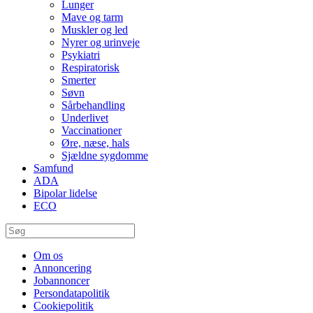
Lunger
Mave og tarm
Muskler og led
Nyrer og urinveje
Psykiatri
Respiratorisk
Smerter
Søvn
Sårbehandling
Underlivet
Vaccinationer
Øre, næse, hals
Sjældne sygdomme
Samfund
ADA
Bipolar lidelse
ECO
Om os
Annoncering
Jobannoncer
Persondatapolitik
Cookiepolitik