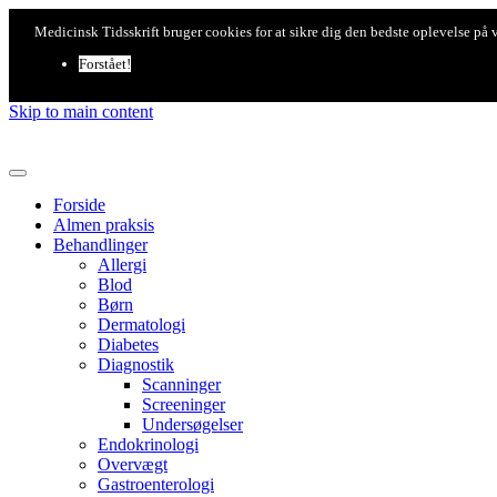
Medicinsk Tidsskrift bruger cookies for at sikre dig den bedste oplevelse på
Forstået!
Skip to main content
Forside
Almen praksis
Behandlinger
Allergi
Blod
Børn
Dermatologi
Diabetes
Diagnostik
Scanninger
Screeninger
Undersøgelser
Endokrinologi
Overvægt
Gastroenterologi