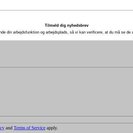
Tilmeld dig nyhedsbrev
nde din arbejdsfunktion og arbejdsplads, så vi kan verificere, at du må se d
icy
and
Terms of Service
apply.