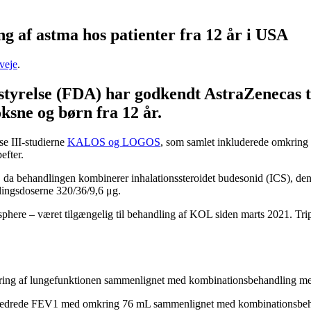
g af astma hos patienter fra 12 år i USA
veje
.
tyrelse (FDA) har godkendt AstraZenecas t
ksne og børn fra 12 år.
e III-studierne
KALOS og LOGOS
, som samlet inkluderede omkring 
efter.
tor, da behandlingen kombinerer inhalationssteroidet budesonid (ICS), 
lingsdoserne 320/36/9,6 μg.
here – været tilgængelig til behandling af KOL siden marts 2021. Trip
 forbedring af lungefunktionen sammenlignet med kombinationsbehandlin
drede FEV1 med omkring 76 mL sammenlignet med kombinationsbehandli