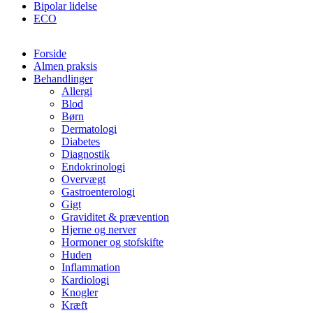
Bipolar lidelse
ECO
Forside
Almen praksis
Behandlinger
Allergi
Blod
Børn
Dermatologi
Diabetes
Diagnostik
Endokrinologi
Overvægt
Gastroenterologi
Gigt
Graviditet & prævention
Hjerne og nerver
Hormoner og stofskifte
Huden
Inflammation
Kardiologi
Knogler
Kræft