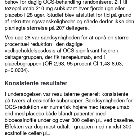
behov for daglig OCS-behandling randomiseret 2:1 til
tezepelumab 210 mg subkutant hver fjerde uge eller
placebo i 28 uger. Studiet blev afsluttet før tid på grund
af rekrutteringsvanskeligheder og nåede derfor ikke den
planlagte størrelse på 207 deltagere.
Ved uge 28 var sandsynligheden for at opnå en større
procentuel reduktion i den daglige
vedligeholdelsesdosis af OCS signifikant højere i
deltagergruppen, der fik tezepelumab, end i
placebogruppen (OR 2,93; 95 procent CI 1,43-6,03;
p=0,0034).
Konsistente resultater
I undersøgelsen var resultaterne generelt konsistente
på tværs af eosinofile subgrupper. Sandsynligheden for
OCS-reduktion var numerisk højere med tezepelumab
end med placebo både blandt patienter med
blodeosinofile under og over 300 celler/μL ved baseline.
Effekten var dog mest udtalt i gruppen med mindst 300
eosinofile celler/μL.