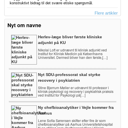
konstruktivt bidrag til det svære etiske spørgsmål.
Flere artikler
Nyt om navne
Herlev-læge bliver første kliniske
adjunkt på KU
Nikolai Loft er udnævnt til klinisk adjunkt ved
Institut for Klinisk Medicin på Københavns
Universitet. Dermed bliver han den første,[…]
Nyt SDU-professorat skal styrke
recovery i psykiatrien
Stine Bjerrum Møller er udnævnt til professor i
klinisk psykologi og recovery i psykiatrisk praksis
ved Institut for Psykologi på[…]
Ny chefbioanalytiker i Vejle kommer fra
Aarhus
Lene Sofia Sørensen skifter efter fire år som
chefbioanalytiker på Aarhus Universitetshospital
til en stilling som chefbioanalytiker i Klinisk