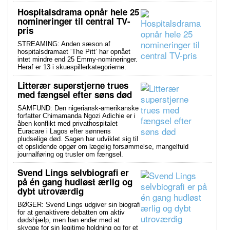
Hospitalsdrama opnår hele 25
nomineringer til central TV-
pris
STREAMING: Anden sæson af
hospitalsdramaet ‘The Pitt’ har opnået
intet mindre end 25 Emmy-nomineringer.
Heraf er 13 i skuespillerkategorierne.
Litterær superstjerne trues
med fængsel efter søns død
SAMFUND: Den nigeriansk-amerikanske
forfatter Chimamanda Ngozi Adichie er i
åben konflikt med privathospitalet
Euracare i Lagos efter sønnens
pludselige død. Sagen har udviklet sig til
et opslidende opgør om lægelig forsømmelse, mangelfuld
journalføring og trusler om fængsel.
Svend Lings selvbiografi er
på én gang hudløst ærlig og
dybt utroværdig
BØGER: Svend Lings udgiver sin biografi
for at genaktivere debatten om aktiv
dødshjælp, men han ender med at
skygge for sin legitime holdning og for et