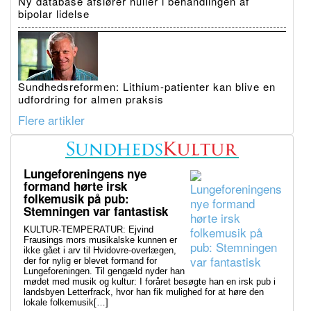
Ny database afslører huller i behandlingen af
bipolar lidelse
Sundhedsreformen: Lithium-patienter kan blive en
udfordring for almen praksis
Flere artikler
Lungeforeningens nye
formand hørte irsk
folkemusik på pub:
Stemningen var fantastisk
KULTUR-TEMPERATUR: Ejvind
Frausings mors musikalske kunnen er
ikke gået i arv til Hvidovre-overlægen,
der for nylig er blevet formand for
Lungeforeningen. Til gengæld nyder han
mødet med musik og kultur: I foråret besøgte han en irsk pub i
landsbyen Letterfrack, hvor han fik mulighed for at høre den
lokale folkemusik[…]