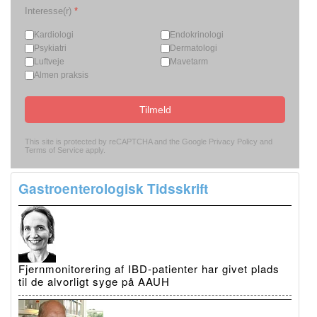
Interesse(r)
*
Kardiologi
Endokrinologi
Psykiatri
Dermatologi
Luftveje
Mavetarm
Almen praksis
Tilmeld
This site is protected by reCAPTCHA and the Google
Privacy Policy
and
Terms of Service
apply.
Gastroenterologisk Tidsskrift
Fjernmonitorering af IBD-patienter har givet plads
til de alvorligt syge på AAUH