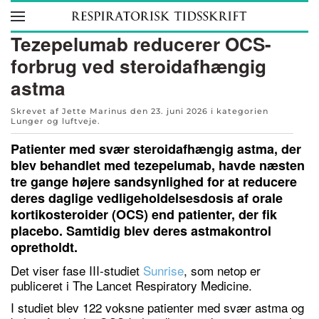
Skip to main content
Tezepelumab reducerer OCS-
forbrug ved steroidafhængig
astma
Skrevet af Jette Marinus den
23. juni 2026
i kategorien
Lunger og luftveje
.
Patienter med svær steroidafhængig astma, der
blev behandlet med tezepelumab, havde næsten
tre gange højere sandsynlighed for at reducere
deres daglige vedligeholdelsesdosis af orale
kortikosteroider (OCS) end patienter, der fik
placebo. Samtidig blev deres astmakontrol
opretholdt.
Det viser fase III-studiet
Sunrise
, som netop er
publiceret i The Lancet Respiratory Medicine.
I studiet blev 122 voksne patienter med svær astma og