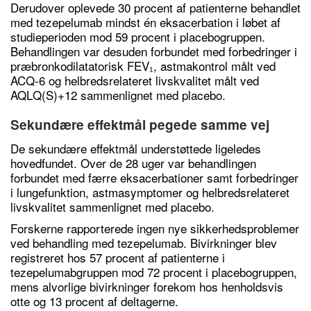
Derudover oplevede 30 procent af patienterne behandlet
med tezepelumab mindst én eksacerbation i løbet af
studieperioden mod 59 procent i placebogruppen.
Behandlingen var desuden forbundet med forbedringer i
præbronkodilatatorisk FEV₁, astmakontrol målt ved
ACQ-6 og helbredsrelateret livskvalitet målt ved
AQLQ(S)+12 sammenlignet med placebo.
Sekundære effektmål pegede samme vej
De sekundære effektmål understøttede ligeledes
hovedfundet. Over de 28 uger var behandlingen
forbundet med færre eksacerbationer samt forbedringer
i lungefunktion, astmasymptomer og helbredsrelateret
livskvalitet sammenlignet med placebo.
Forskerne rapporterede ingen nye sikkerhedsproblemer
ved behandling med tezepelumab. Bivirkninger blev
registreret hos 57 procent af patienterne i
tezepelumabgruppen mod 72 procent i placebogruppen,
mens alvorlige bivirkninger forekom hos henholdsvis
otte og 13 procent af deltagerne.