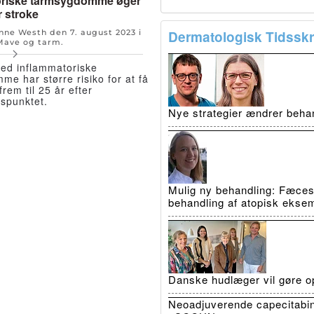
oriske tarmsygdomme øger
r stroke
Dermatologisk Tidsskri
Anne Westh den
7. august 2023
i
Mave og tarm
.
med inflammatoriske
e har større risiko for at få
frem til 25 år efter
spunktet.
Nye strategier ændrer beha
Mulig ny behandling: Fæcestr
behandling af atopisk ekse
Danske hudlæger vil gøre op
Neoadjuverende capecitabin