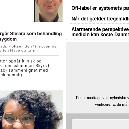
Off-label er systemets p
Når det gælder lægemidle
Alarmerende perspektiver
ergår Stelara som behandling
medicin kan koste Danma
 sygdom
Mads Moltsen den
18. november
orien
Mave og tarm
.
nter opnår klinisk og
k remission med Skyrizi
mab) sammenlignet med
tekinumab).
For at modtage vort nyhedsbrev 
verificere, at du m