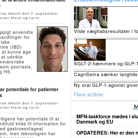
e
Anne Westh den
7. september
orien
Mave og tarm
.
Vilde vægttabsresultater i 
yppigt anvendte
handlinger for
riske
mme (IBD)
u at kunne øge
 at udvikle
ammatoriske
SGLT-2-hæmmere og GLP-1 r
om psoriasis,
og HS.
CagriSema sænker langtidsb
Ny oral GLP-1-agonist giver 
r potentiale for patienter
Flere artikler
s
Anne Westh den
7. september
orien
Mave og tarm
.
MFN-taskforce mødes i slu
lligens har potentiale til at
Danmark og EU
difuld kilde til information for
med gastroøsofageal
OPDATERES: Her er den ny
dom, men teknologien har