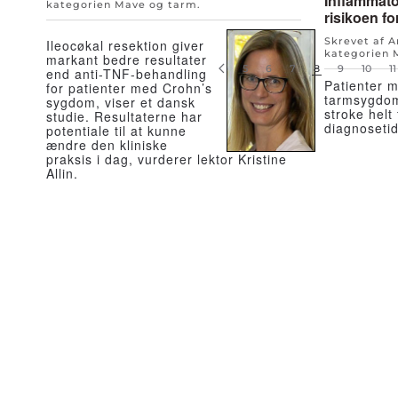
Inflammat
kategorien
Mave og tarm
.
risikoen fo
Skrevet af 
Ileocøkal resektion giver
kategorien
markant bedre resultater
5
6
7
8
9
10
11
end anti-TNF-behandling
Patienter 
for patienter med Crohn’s
tarmsygdomm
sygdom, viser et dansk
stroke helt 
studie. Resultaterne har
diagnosetid
potentiale til at kunne
ændre den kliniske
praksis i dag, vurderer lektor Kristine
Allin.