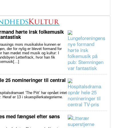
rmand hørte irsk folkemusik
antastisk
usings mors musikalske kunnen er
en, der for nylig er blevet formand for
er han mødet med musik og kultur: I
andsbyen Letterfrack, hvor han fik
olkemusik[…]
e 25 nomineringer til central
alsdramaet ‘The Pitt’ har opnået intet
Heraf er 13 i skuespillerkategorierne.
ues med fængsel efter søns