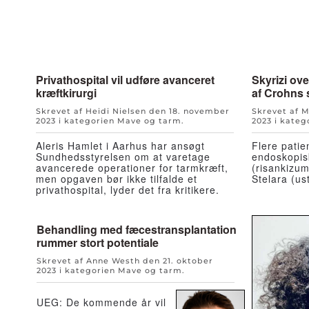
Privathospital vil udføre avanceret
Skyrizi ov
kræftkirurgi
af Crohns
Skrevet af Heidi Nielsen den
18. november
Skrevet af 
2023
i kategorien
Mave og tarm
.
2023
i kateg
Aleris Hamlet i Aarhus har ansøgt
Flere patie
Sundhedsstyrelsen om at varetage
endoskopis
avancerede operationer for tarmkræft,
(risankizu
men opgaven bør ikke tilfalde et
Stelara (us
privathospital, lyder det fra kritikere.
Behandling med fæcestransplantation
rummer stort potentiale
Skrevet af Anne Westh den
21. oktober
2023
i kategorien
Mave og tarm
.
UEG: De kommende år vil