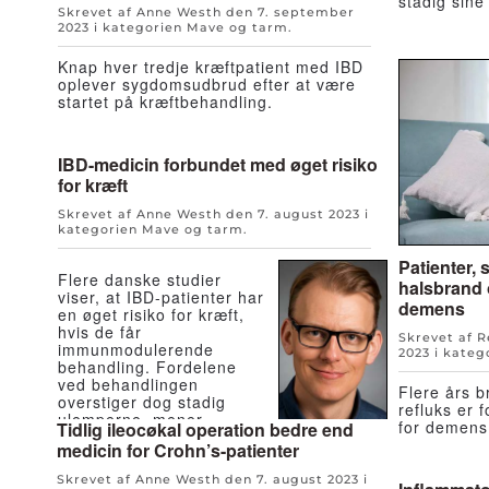
stadig sin
Skrevet af Anne Westh den
7. september
2023
i kategorien
Mave og tarm
.
Knap hver tredje kræftpatient med IBD
oplever sygdomsudbrud efter at være
startet på kræftbehandling.
IBD-medicin forbundet med øget risiko
for kræft
Skrevet af Anne Westh den
7. august 2023
i
kategorien
Mave og tarm
.
Patienter,
Flere danske studier
halsbrand 
viser, at IBD-patienter har
demens
en øget risiko for kræft,
hvis de får
Skrevet af 
immunmodulerende
2023
i kateg
behandling. Fordelene
ved behandlingen
Flere års b
overstiger dog stadig
refluks er 
ulemperne, mener
for demens
Tidlig ileocøkal operation bedre end
forskere.
medicin for Crohn’s-patienter
Skrevet af Anne Westh den
7. august 2023
i