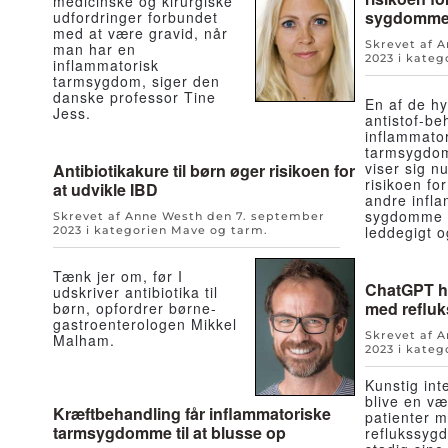
medicinske og kirurgiske
sygdomm
udfordringer forbundet
med at være gravid, når
Skrevet af 
man har en
2023
i kateg
inflammatorisk
tarmsygdom, siger den
danske professor Tine
En af de h
Jess.
antistof-be
inflammato
tarmsygdo
viser sig n
Antibiotikakure til børn øger risikoen for
risikoen for
at udvikle IBD
andre infl
sygdomme s
Skrevet af Anne Westh den
7. september
leddegigt 
2023
i kategorien
Mave og tarm
.
Tænk jer om, før I
ChatGPT ha
udskriver antibiotika til
med refluk
børn, opfordrer børne-
gastroenterologen Mikkel
Skrevet af 
Malham.
2023
i kateg
Kunstig inte
blive en vær
Kræftbehandling får inflammatoriske
patienter 
tarmsygdomme til at blusse op
reflukssyg