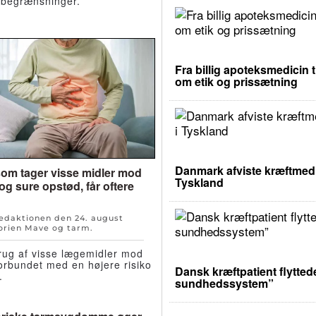
e begrænsninger.
Fra billig apoteksmedicin t
om etik og prissætning
Danmark afviste kræftmedic
 som tager visse midler mod
Tyskland
og sure opstød, får oftere
Redaktionen den
24. august
orien
Mave og tarm
.
rug af visse lægemidler mod
forbundet med en højere risiko
Dansk kræftpatient flyttede
.
sundhedssystem”