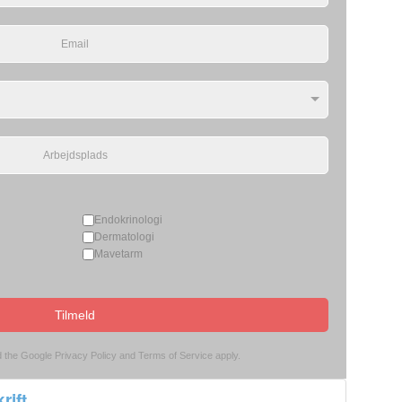
Endokrinologi
Dermatologi
Mavetarm
Tilmeld
d the Google
Privacy Policy
and
Terms of Service
apply.
rift