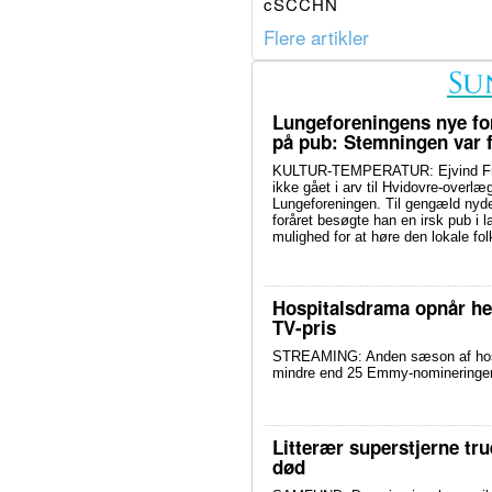
cSCCHN
Flere artikler
Lungeforeningens nye fo
på pub: Stemningen var f
KULTUR-TEMPERATUR: Ejvind Fra
ikke gået i arv til Hvidovre-overlæg
Lungeforeningen. Til gengæld nyd
foråret besøgte han en irsk pub i l
mulighed for at høre den lokale f
Hospitalsdrama opnår hel
TV-pris
STREAMING: Anden sæson af hospit
mindre end 25 Emmy-nomineringer. 
Litterær superstjerne tr
død