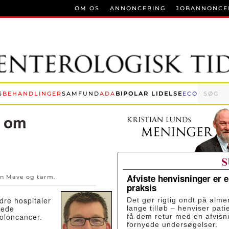
OM OS
ANNONCERING
JOBANNONCE
S
BEHANDLINGER
SAMFUND
ADA
BIPOLAR LIDELSE
ECO
d om
Afviste henvisninger er 
en
Mave og tarm
.
praksis
dre hospitaler
Det gør rigtig ondt på alme
lede
lange tilløb – henviser pati
oloncancer.
få dem retur med en afvisn
fornyede undersøgelser.