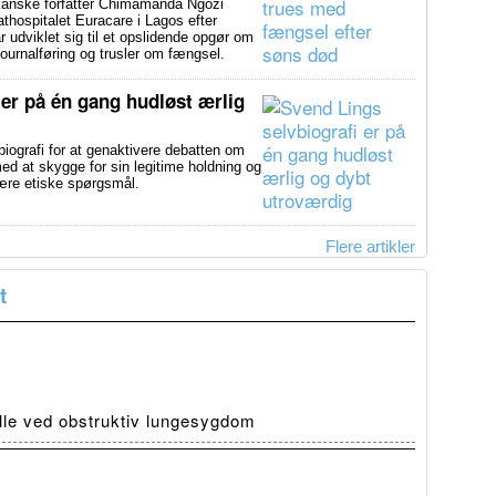
anske forfatter Chimamanda Ngozi
athospitalet Euracare i Lagos efter
udviklet sig til et opslidende opgør om
ournalføring og trusler om fængsel.
 er på én gang hudløst ærlig
ografi for at genaktivere debatten om
d at skygge for sin legitime holdning og
svære etiske spørgsmål.
Flere artikler
t
olle ved obstruktiv lungesygdom