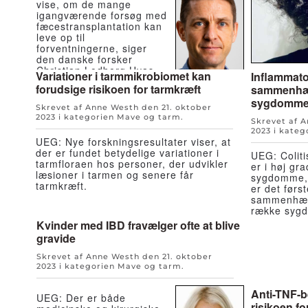
vise, om de mange
igangværende forsøg med
fæcestransplantation kan
leve op til
forventningerne, siger
den danske forsker
Christian Lodberg Hvas.
Variationer i tarmmikrobiomet kan
Inflammat
forudsige risikoen for tarmkræft
sammenhæ
sygdomm
Skrevet af Anne Westh den
21. oktober
2023
i kategorien
Mave og tarm
.
Skrevet af 
2023
i kateg
UEG: Nye forskningsresultater viser, at
der er fundet betydelige variationer i
UEG: Colit
tarmfloraen hos personer, der udvikler
er i høj gr
læsioner i tarmen og senere får
sygdomme, v
tarmkræft.
er det førs
sammenhæn
række syg
Kvinder med IBD fravælger ofte at blive
gravide
Skrevet af Anne Westh den
21. oktober
2023
i kategorien
Mave og tarm
.
Anti-TNF-b
UEG: Der er både
risikoen fo