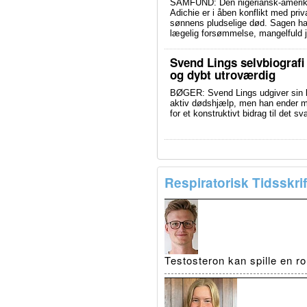
SAMFUND: Den nigeriansk-amerik
Adichie er i åben konflikt med priv
sønnens pludselige død. Sagen har 
lægelig forsømmelse, mangelfuld j
Svend Lings selvbiografi
og dybt utroværdig
BØGER: Svend Lings udgiver sin bi
aktiv dødshjælp, men han ender me
for et konstruktivt bidrag til det 
Respiratorisk Tidsskrif
Testosteron kan spille en r