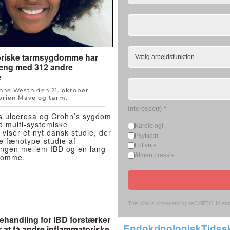
oriske tarmsygdomme har
ng med 312 andre
e
Anne Westh den
21. oktober
orien
Mave og tarm
.
Interesse(r)
*
is ulcerosa og Crohn’s sygdom
ad multi-systemiske
Kardiologi
iser et nyt dansk studie, der
Psykiatri
te fænotype-studie af
Luftveje
gen mellem IBD og en lang
Almen praksis
domme.
This site is protected by reCAPTCHA an
ehandling for IBD forstærker
EndokrinologiskTidssk
r at få andre inflammatoriske