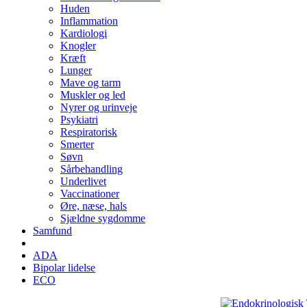
Huden
Inflammation
Kardiologi
Knogler
Kræft
Lunger
Mave og tarm
Muskler og led
Nyrer og urinveje
Psykiatri
Respiratorisk
Smerter
Søvn
Sårbehandling
Underlivet
Vaccinationer
Øre, næse, hals
Sjældne sygdomme
Samfund
ADA
Bipolar lidelse
ECO