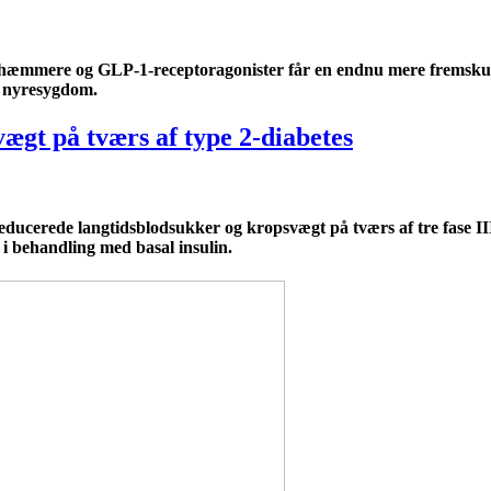
T-2-hæmmere og GLP-1-receptoragonister får en endnu mere fremsk
k nyresygdom.
ægt på tværs af type 2-diabetes
ducerede langtidsblodsukker og kropsvægt på tværs af tre fase III
r i behandling med basal insulin.