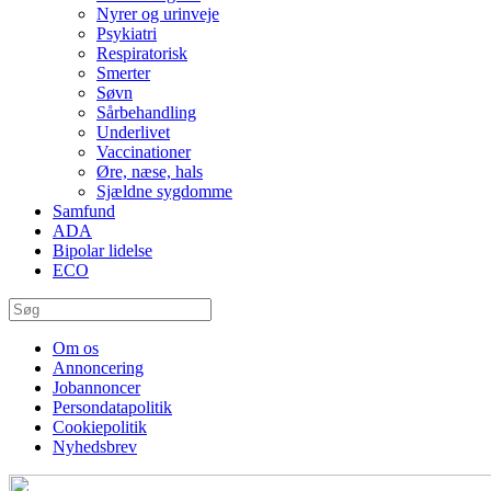
Nyrer og urinveje
Psykiatri
Respiratorisk
Smerter
Søvn
Sårbehandling
Underlivet
Vaccinationer
Øre, næse, hals
Sjældne sygdomme
Samfund
ADA
Bipolar lidelse
ECO
Om os
Annoncering
Jobannoncer
Persondatapolitik
Cookiepolitik
Nyhedsbrev