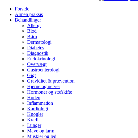
Forside
Almen praksis
Behandlinger
Allergi
Blod
Børn
Dermatologi
Diabetes
Diagnostik
Endokrinologi
Overvægt
Gastroenterologi
Gigt
Graviditet & prævention
Hjerne og nerver
Hormoner og stofskifte
Huden
Inflammation
Kardiologi
Knogler
Kræft
Lunger
Mave og tarm
Muskler og led