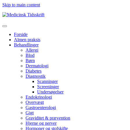
Skip to main content
Forside
Almen praksis
Behandlinger
Allergi
Blod
Børn
Dermatologi
Diabetes
Diagnostik
Scanninger
Screeninger
Undersøgelser
Endokrinologi
Overvægt
Gastroenterologi
Gigt
Graviditet & prævention
Hjerne og nerver
Hormoner og stofskifte