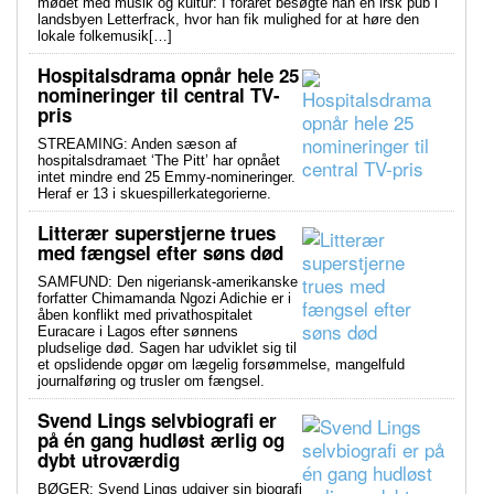
mødet med musik og kultur: I foråret besøgte han en irsk pub i
landsbyen Letterfrack, hvor han fik mulighed for at høre den
lokale folkemusik[…]
Hospitalsdrama opnår hele 25
nomineringer til central TV-
pris
STREAMING: Anden sæson af
hospitalsdramaet ‘The Pitt’ har opnået
intet mindre end 25 Emmy-nomineringer.
Heraf er 13 i skuespillerkategorierne.
Litterær superstjerne trues
med fængsel efter søns død
SAMFUND: Den nigeriansk-amerikanske
forfatter Chimamanda Ngozi Adichie er i
åben konflikt med privathospitalet
Euracare i Lagos efter sønnens
pludselige død. Sagen har udviklet sig til
et opslidende opgør om lægelig forsømmelse, mangelfuld
journalføring og trusler om fængsel.
Svend Lings selvbiografi er
på én gang hudløst ærlig og
dybt utroværdig
BØGER: Svend Lings udgiver sin biografi