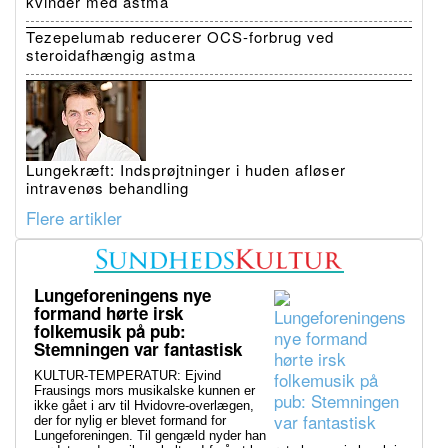
kvinder med astma
Tezepelumab reducerer OCS-forbrug ved
steroidafhængig astma
Lungekræft: Indsprøjtninger i huden afløser
intravenøs behandling
Flere artikler
Lungeforeningens nye
formand hørte irsk
folkemusik på pub:
Stemningen var fantastisk
KULTUR-TEMPERATUR: Ejvind
Frausings mors musikalske kunnen er
ikke gået i arv til Hvidovre-overlægen,
der for nylig er blevet formand for
Lungeforeningen. Til gengæld nyder han