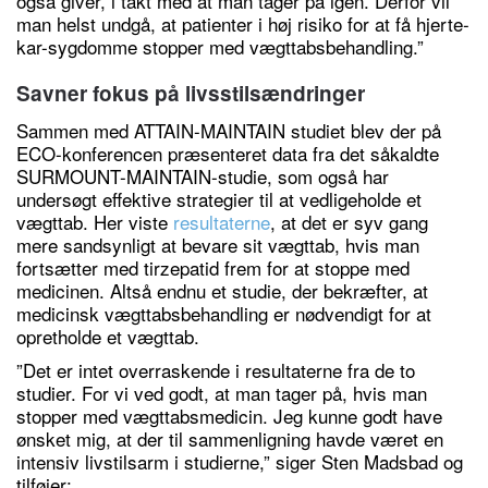
også giver, i takt med at man tager på igen. Derfor vil
man helst undgå, at patienter i høj risiko for at få hjerte-
kar-sygdomme stopper med vægttabsbehandling.”
Savner fokus på livsstilsændringer
Sammen med ATTAIN-MAINTAIN studiet blev der på
ECO-konferencen præsenteret data fra det såkaldte
SURMOUNT-MAINTAIN-studie, som også har
undersøgt effektive strategier til at vedligeholde et
vægttab. Her viste
resultaterne
, at det er syv gang
mere sandsynligt at bevare sit vægttab, hvis man
fortsætter med tirzepatid frem for at stoppe med
medicinen. Altså endnu et studie, der bekræfter, at
medicinsk vægttabsbehandling er nødvendigt for at
opretholde et vægttab.
”Det er intet overraskende i resultaterne fra de to
studier. For vi ved godt, at man tager på, hvis man
stopper med vægttabsmedicin. Jeg kunne godt have
ønsket mig, at der til sammenligning havde været en
intensiv livstilsarm i studierne,” siger Sten Madsbad og
tilføjer: