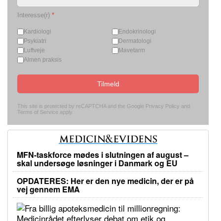
Interesse(r)
*
Kardiologi
Endokrinologi
Psykiatri
Dermatologi
Luftveje
Mavetarm
Almen praksis
Tilmeld
This site is protected by reCAPTCHA and the Google
Privacy Policy
and
Terms of Service
apply.
MFN-taskforce mødes i slutningen af august –
skal undersøge løsninger i Danmark og EU
OPDATERES: Her er den nye medicin, der er på
vej gennem EMA