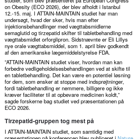
studier, som blev præsenteret på European Congress
on Obesity (ECO 2026), der blev afholdt i Istanbul
12.-15. maj. I ATTAIN-MAINTAIN studiet har man
undersøgt, hvad der sker, hvis man efter
injektionsbehandlinger med vægttabsmidlerne
semaglutid og tirzepatid skifter til tabletbehandling med
vægttabsmidlet orforglipron. Sidstnævnte er Eli Lillys
nye orale vægttabsmiddel, som 1. april blev godkendt
af den amerikanske lægemiddelstyrelse FDA.
”ATTAIN-MAINTAIN studiet viser, hvordan man kan
forbedre vedligeholdelsesbehandlingen ved at skifte til
en tabletbehandling. Det kan være en potentiel løsning
for dem, som ønsker at stoppe med indsprøjtninger,
fordi tabletbehandling er nemmere, billigere og ikke
kræver faciliteter til at opbevare medicinen koldt,”
sagde forskerne bag studiet ved præsentationen på
ECO 2026.
Tirzepatid-gruppen tog mest på
I ATTAIN-MAINTAIN studiet, som samtidig med
præsentationen på konferencen blev publiceret i
Nature