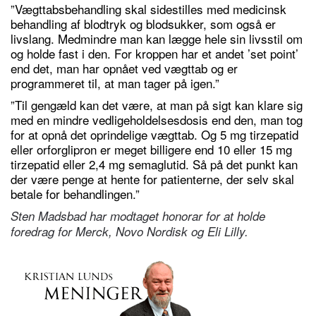
”Vægttabsbehandling skal sidestilles med medicinsk
behandling af blodtryk og blodsukker, som også er
livslang. Medmindre man kan lægge hele sin livsstil om
og holde fast i den. For kroppen har et andet ’set point’
end det, man har opnået ved vægttab og er
programmeret til, at man tager på igen.”
”Til gengæld kan det være, at man på sigt kan klare sig
med en mindre vedligeholdelsesdosis end den, man tog
for at opnå det oprindelige vægttab. Og 5 mg tirzepatid
eller orforglipron er meget billigere end 10 eller 15 mg
tirzepatid eller 2,4 mg semaglutid. Så på det punkt kan
der være penge at hente for patienterne, der selv skal
betale for behandlingen.”
Sten Madsbad har modtaget honorar for at holde
foredrag for Merck, Novo Nordisk og Eli Lilly.