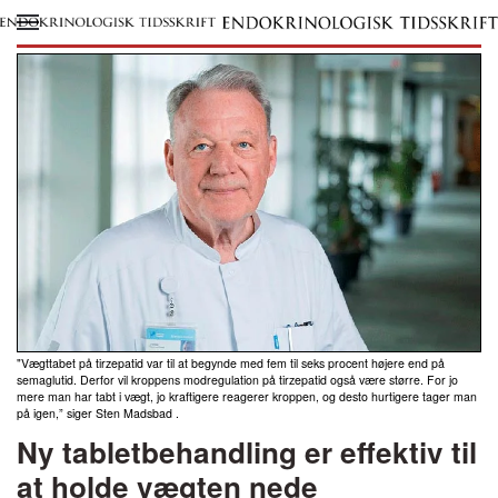
Skip to main content
"Vægttabet på tirzepatid var til at begynde med fem til seks procent højere end på
semaglutid. Derfor vil kroppens modregulation på tirzepatid også være større. For jo
mere man har tabt i vægt, jo kraftigere reagerer kroppen, og desto hurtigere tager man
på igen,” siger Sten Madsbad .
Ny tabletbehandling er effektiv til
at holde vægten nede