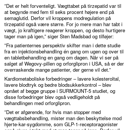
”Det er helt forventeligt. Vægttabet på tirzepatid var til
at begynde med fem til seks procent højere end på
semaglutid. Derfor vil kroppens modregulation på
tirzepatid også være større. For jo mere man har tabt i
vægt, jo kraftigere reagerer kroppen, og desto hurtigere
tager man på igen,” siger Sten Madsbad og tilføjer:
”Fra patienternes perspektiv skifter man i dette studie
fra en injektionsbehandling én gang om ugen og over til
en tabletbehandling en gang om dagen. Når vi ser på
salget af Wegovy-pillen og orforglipron i USA, så er der
overraskende mange patienter, der gerne vil det.”
Kardiometaboliske forbedringer – lavere kolesteroltal,
lavere blodtryk og bedre blodsukkerkontrol – blev
opnået af begge gruppe i SURMOUNT-5 studiet, og
disse forbedringer blev også vedligeholdt på
behandlingen med orforglipron.
”Det er afgørende, for hvis man stopper med
vægttabsbehandling, mister man den beskyttelse mod
hjerte-kar-sygdomme, som GLP-1-receptoragonister