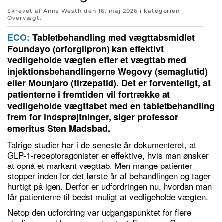
Skrevet af Anne Westh den
16. maj 2026
i kategorien
Overvægt
.
ECO:
Tabletbehandling med vægttabsmidlet
Foundayo (orforglipron) kan effektivt
vedligeholde vægten efter et vægttab med
injektionsbehandlingerne Wegovy (semaglutid)
eller Mounjaro (tirzepatid). Det er forventeligt, at
patienterne i fremtiden vil fortrække at
vedligeholde vægttabet med en tabletbehandling
frem for indsprøjtninger, siger professor
emeritus Sten Madsbad.
Talrige studier har i de seneste år dokumenteret, at
GLP-1-receptoragonister er effektive, hvis man ønsker
at opnå et markant vægttab. Men mange patienter
stopper inden for det første år af behandlingen og tager
hurtigt på igen. Derfor er udfordringen nu, hvordan man
får patienterne til bedst muligt at vedligeholde vægten.
Netop den udfordring var udgangspunktet for flere