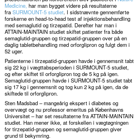
Medicine,
har man bygget videre på resultaterne
fra
SURMOUNT-5 studiet
. I sidstnævnte gennemførte
forskerne en head-to-head test af injektionsbehandling
med semaglutid og tirzepatid. Derefter har man i
ATTAIN-MAINTAIN studiet skiftet patienter fra både
semaglutid-gruppen og tirzepatid-gruppen over på en
daglig tabletbehandling med orforglipron og fulgt dem i
52 uger.
Patienterne i tirzepatid-gruppen havde i gennemsnit tabt
sig 22 kg i vægttabsperioden i SURMOUNT-5 studiet,
og efter skiftet til orforglipron tog de 5 kg på igen.
Semaglutid-gruppen havde i SURMOUNT-5 studiet tabt
sig 17 kg i gennemsnit og tog kun 2 kg på igen, da de
skiftede til orforglipron.
Sten Madsbad – mangeårig ekspert i diabetes og
overvægt og nu professor emeritus på Københavns
Universitet – har set resultaterne fra ATTAIN-MAINTAIN
studiet. Han mener ikke, at forskellen i vægtøgningen
for tirzepatid-gruppen og semaglutid-gruppen giver
grund til bekymring.