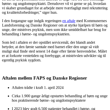
børne- og ungdomspsykiatri. Derudover vil vi gerne se på, hvordan
vi skaber grundlaget for at arbejde mere tværfagligt med rekruttering
og kvalitetsforbedringer,” siger hun.
I den forgangne uge indgik regeringen
en aftale
med Kommunernes
Landsforening og Danske Regioner om at styrke hjælpen til børn og
unge, der mistrives psykisk, men som ikke umiddelbart har brug for
behandling i børne- og ungdomspsykiatrien.
Som led i aftalen er der opstillet servicemål, der blandt andet
betyder, at den første samtale med barnet eller den unge så vidt
muligt skal finde sted senest 14 dage efter første henvendelse. Målet
er at forkorte ventetiden og forebygge, at mistrivslen udvikler sig til
egentlig psykisk sygdom.
Aftalen mellem FAPS og Danske Regioner
Aftalen trådte i kraft 1. april 2024
Cirka 1.900 gange årligt opstartes behandling af børn og unge
hos praktiserende børne- og ungdomspsykiatere
I 2023 blev godt 6.500 patienter behandlet i børne- og