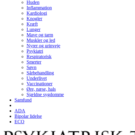
Huden
Inflammation
Kardiologi
Knogler
Kræft
Lunger
Mave og tarm
Muskler og led
Nyrer og urinveje
Psykiatri
Respiratorisk
Smerter
Søvn
Sårbehandling
Underlivet
Vaccinationer
Øre, næse, hals
Sjældne sygdomme
Samfund
ADA
Bipolar lidelse
ECO