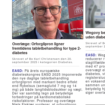
Wegovy bes
uden diabe
Overlæge: Orforglipron ligner
Skrevet af B
september 
fremtidens tabletbehandling for type 2-
diabetes
EASD:
Wego
reducerer r
Skrevet af Bo Karl Christensen den
20.
slagtilfæld
september 2025
i kategorien
Diabetes
.
med 47 pro
overvægt e
EASD:
På årets europæiske
diabetes, v
diabeteskongres EASD 2025 imponerede
registerstud
den nye daglige tabletbehandling
en voksend
orforglipron med markant bedre effekt
sammen und
end Rybelsus (semaglutid 7 mg og 14
betydelig h
mg) på både langtidsblodsukker og vægt.
siger over
Der var samtidig tegn på betydelige
forbedringer på kardiometaboliske
risikofaktorer. Professor og overlæge
Niels Ejskjær vurderer, at orforglipron