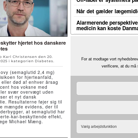
Når det gælder lægemidle
Alarmerende perspektiver
medicin kan koste Danma
kytter hjertet hos danskere
tes
o Karl Christensen den
20.
For at modtage vort nyhedsbrev 
2025
i kategorien
Diabetes
.
verificere, at du m
vy (semaglutid 2,4 mg)
isikoen for hjerteanfald,
e eller død af enhver årsag
cent hos voksne med
ller svær overvægt uden
iser et nyt dansk
ie. Resultaterne føjer sig til
e mængde evidens, der til
erbygger, at semaglutid har
jerte-kar-beskyttende effekt,
læge Michael Mæng.