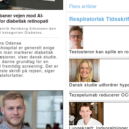
Flere artikler
 baner vejen mod AI-
Respiratorisk Tidsskrif
or diabetisk retinopati
Henrik Reinberg Simonsen den
i kategorien
Diabetes
.
fra Odense
shospital er generelt enige
Testosteron kan spille en r
n man markerer diabetisk
læsioner, viser dansk studie.
l danne grundlag for en
il fremtidig screening. Det er
ørste skridt på rejsen, siger
steforfatter.
Dansk studie udfordrer hypo
Tezepelumab reducerer OCS
Lungekræft: Indsprøjtninger