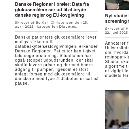
Danske Regioner i brøler: Data fra
glukosemålere ser ud til at bryde
danske regler og EU-lovgivning
Nyt studie
screening f
Skrevet af Bo Karl Christensen den
25.
april 2025
i kategorien
Diabetes
.
Skrevet af 
22. juni 2025
Danske patienters glukosemålere lever
muligvis ikke op til
Annotører 
databeskyttelseslovgivningen, erkender
Universitet
Danske Regioner. Patienter kan i givet
om, hvorda
fald søge erstatning. Situationen har
retinopati-
også stoppet udbudsrunden, der skal
Studiet ska
skaffe lavere priser og dermed bedre
algoritme t
adgang til pumper, ligesom et stort
et vigtigt f
anlagt forsøg med glukosemålere til
studiets før
danskere med type 2-diabetes er sat på
pause.