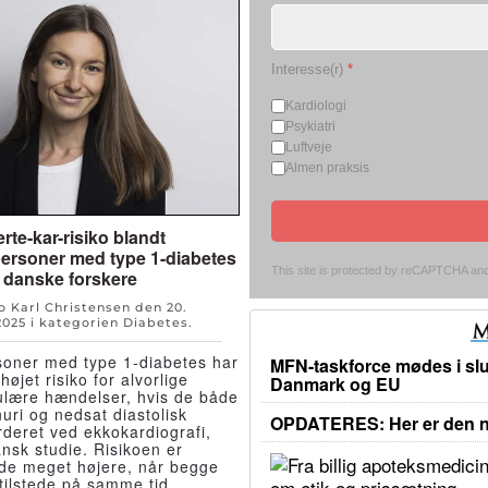
Interesse(r)
*
Kardiologi
Psykiatri
Luftveje
Almen praksis
rte-kar-risiko blandt
ersoner med type 1-diabetes
This site is protected by reCAPTCHA an
 danske forskere
Bo Karl Christensen den
20.
2025
i kategorien
Diabetes
.
oner med type 1-diabetes har
MFN-taskforce mødes i slu
højet risiko for alvorlige
Danmark og EU
ulære hændelser, hvis de både
uri og nedsat diastolisk
OPDATERES: Her er den ny
rderet ved ekkokardiografi,
ansk studie. Risikoen er
de meget højere, når begge
 tilstede på samme tid.