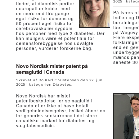
2025
i kateg
finder, at diabetisk perifer
neuropati er koblet med
På tværs af
en mere end fire gange
Indien og D
øget risiko for demens og
beretninge
50 procent øget risiko for
fået længer
cerebrovaskulær sygdom
på Wegovy 
hos personer med type 2-diabetes. Der
Flere ekspe
kan muligvis være et potentiale for
forklaringe
demensforebyggelse hos udvalgte
end en gev
personer, vurderer forskerne bag.
underbygge
mænds peni
seneste 30 
Novo Nordisk mister patent på
semaglutid i Canada
Skrevet af Bo Karl Christensen den
22. juni
2025
i kategorien
Diabetes
.
Novo Nordisk har mistet
patentbeskyttelse for semaglutid i
Canada efter ikke at have betalt
vedligeholdelsesgebyr, hvilket åbner op
for generisk konkurrence i det store
canadiske marked for diabetes- og
vægttabsmedicin.