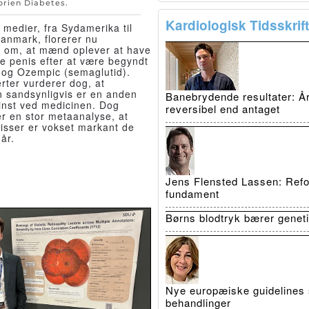
orien
Diabetes
.
Kardiologisk Tidsskrift
 medier, fra Sydamerika til
anmark, florerer nu
r om, at mænd oplever at have
e penis efter at være begyndt
og Ozempic (semaglutid).
rter vurderer dog, at
n sandsynligvis er en anden
Banebrydende resultater: Å
inst ved medicinen. Dog
reversibel end antaget
r en stor metaanalyse, at
sser er vokset markant de
år.
Jens Flensted Lassen: Refo
fundament
Børns blodtryk bærer genet
Nye europæiske guidelines 
behandlinger