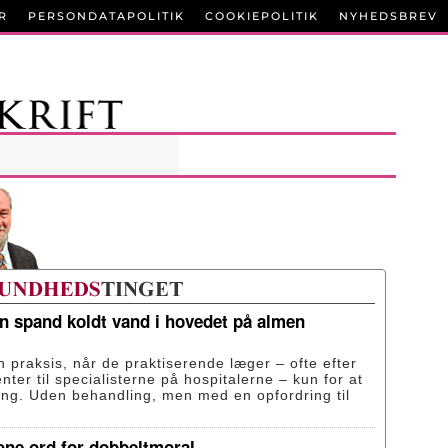
R
PERSONDATAPOLITIK
COOKIEPOLITIK
NYHEDSBREV
en spand koldt vand i hovedet på almen
n praksis, når de praktiserende læger – ofte efter
enter til specialisterne på hospitalerne – kun for at
ing. Uden behandling, men med en opfordring til
æne ord for dobbeltmoral