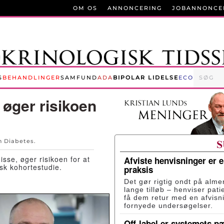
OM OS
ANNONCERING
JOBANNONCE
S
BEHANDLINGER
SAMFUND
ADA
BIPOLAR LIDELSE
ECO
 øger risikoen
en
Diabetes
.
sse, øger risikoen for at
Afviste henvisninger er 
isk kohortestudie.
praksis
Det gør rigtig ondt på alme
lange tilløb – henviser pati
få dem retur med en afvisn
fornyede undersøgelser.
Off-label er systemets p