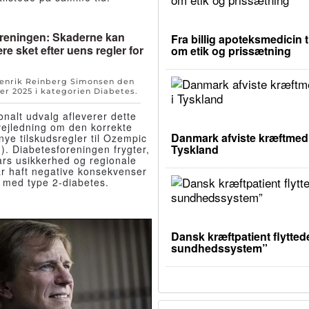
reningen: Skaderne kan
Fra billig apoteksmedicin t
re sket efter uens regler for
om etik og prissætning
Henrik Reinberg Simonsen den
er 2025
i kategorien
Diabetes
.
onalt udvalg afleverer dette
vejledning om den korrekte
Danmark afviste kræftmedic
 nye tilskudsregler til Ozempic
Tyskland
). Diabetesforeningen frygter,
års usikkerhed og regionale
ar haft negative konsekvenser
 med type 2-diabetes.
Dansk kræftpatient flyttede
sundhedssystem”