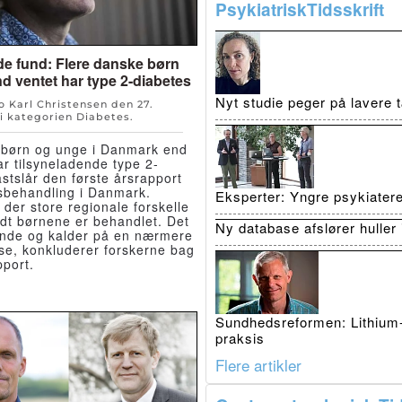
PsykiatriskTidsskrift
e fund: Flere danske børn
d ventet har type 2-diabetes
Nyt studie peger på lavere
Bo Karl Christensen den
27.
i kategorien
Diabetes
.
e børn og unge i Danmark end
ar tilsyneladende type 2-
astslår den første årsrapport
esbehandling i Danmark.
Eksperter: Yngre psykiatere 
 der store regionale forskelle
dt børnene er behandlet. Det
Ny database afslører huller 
nde og kalder på en nærmere
se, konkluderer forskerne bag
pport.
Sundhedsreformen: Lithium-p
praksis
Flere artikler