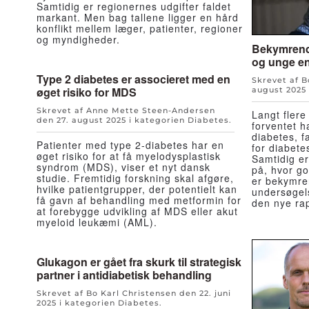
Samtidig er regionernes udgifter faldet
markant. Men bag tallene ligger en hård
konflikt mellem læger, patienter, regioner
og myndigheder.
Bekymrend
og unge en
Type 2 diabetes er associeret med en
Skrevet af 
øget risiko for MDS
august 2025
Skrevet af Anne Mette Steen-Andersen
Langt fler
den
27. august 2025
i kategorien
Diabetes
.
forventet h
diabetes, f
Patienter med type 2-diabetes har en
for diabet
øget risiko for at få myelodysplastisk
Samtidig er
syndrom (MDS), viser et nyt dansk
på, hvor go
studie. Fremtidig forskning skal afgøre,
er bekymre
hvilke patientgrupper, der potentielt kan
undersøgel
få gavn af behandling med metformin for
den nye ra
at forebygge udvikling af MDS eller akut
myeloid leukæmi (AML).
Glukagon er gået fra skurk til strategisk
partner i antidiabetisk behandling
Skrevet af Bo Karl Christensen den
22. juni
2025
i kategorien
Diabetes
.