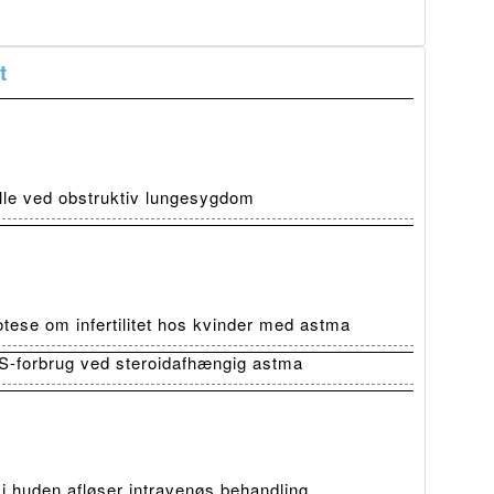
t
olle ved obstruktiv lungesygdom
tese om infertilitet hos kvinder med astma
-forbrug ved steroidafhængig astma
 i huden afløser intravenøs behandling