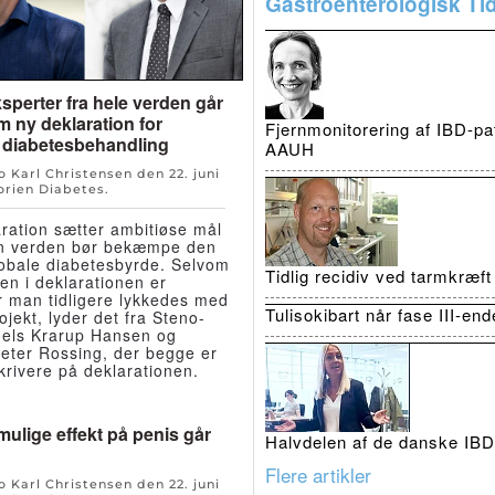
Gastroenterologisk Tid
sperter fra hele verden går
ny deklaration for
Fjernmonitorering af IBD-pat
 diabetesbehandling
AAUH
Bo Karl Christensen den
22. juni
orien
Diabetes
.
ration sætter ambitiøse mål
an verden bør bekæmpe den
lobale diabetesbyrde. Selvom
Tidlig recidiv ved tarmkræf
en i deklarationen er
r man tidligere lykkedes med
Tulisokibart når fase III-en
ojekt, lyder det fra Steno-
roels Krarup Hansen og
Peter Rossing, der begge er
rivere på deklarationen.
ulige effekt på penis går
Halvdelen af de danske IBD-
Flere artikler
o Karl Christensen den
22. juni