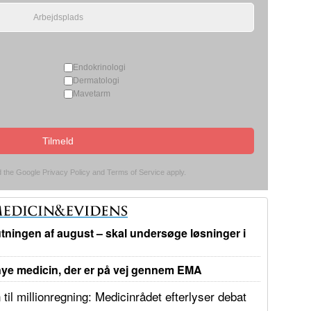
Endokrinologi
Dermatologi
Mavetarm
Tilmeld
d the Google
Privacy Policy
and
Terms of Service
apply.
tningen af august – skal undersøge løsninger i
e medicin, der er på vej gennem EMA