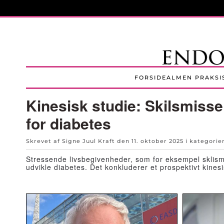
Skip to main content
FORSIDE
ALMEN PRAKSI
Kinesisk studie: Skilsmisse
for diabetes
Skrevet af Signe Juul Kraft den
11. oktober 2025
i kategori
Stressende livsbegivenheder, som for eksempel sklismi
udvikle diabetes. Det konkluderer et prospektivt kines