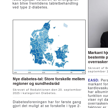
kan blive fremtidens tabletbehandling
ved type 2-diabetes.
Markant hje
bestemte p
overrasker
Skrevet af 
september 
Nye diabetes-tal: Store forskelle mellem
EASD:
Pers
regioner og sundhedsråd
markant for
kardiovask
Skrevet af Redaktionen den
20. september
har albumin
2025
i kategorien
Diabetes
.
funktion vu
viser nyt d
Diabetesforeningen har for første gang
overrasken
gjort det muligt at se forskelle i type 2-
faktorer er