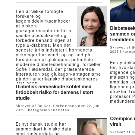
I en årrække forsøgte
forskere og
lægemiddelvirksomheder
at blokere
Diabetesek
glukagonreceptoren for at
sammen om 
sænke blodsukkeret og
fremtidens
forbedre behandlingen af
type 2-diabetes. Men det
Skrevet af 
seneste årtis indsigter i hormonets
2025
i kateg
virkninger har vendt op og ned på
forståelsen af glukagons potentiale i
En ny dekla
moderne diabetesbehandling, fortæller
for, hvord
Sofie Hædersdal, der præsenterede
stigende g
litteraturen bag glukagon-antagonisme
målsætning
på den amerikanske diabeteskongres
ambitiøs, e
ADA 2025.
Diabetisk nerveskade koblet med
lignende pr
direktør T
firdobbelt risiko for demens i stort
professor 
studie
medundersk
Skrevet af Bo Karl Christensen den
22. juni
2025
i kategorien
Diabetes
.
Ozempics m
viralt
Et nyt dansk studie har
sammenkørt kliniske data
Skrevet af B
med registerdata og