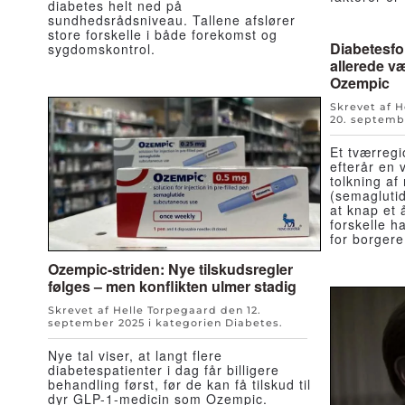
diabetes helt ned på
sundhedsrådsniveau. Tallene afslører
store forskelle i både forekomst og
Diabetesfo
sygdomskontrol.
allerede væ
Ozempic
Skrevet af 
20. septemb
Et tværregi
efterår en 
tolkning af
(semaglutid
at knap et 
forskelle h
for borgere
Ozempic-striden: Nye tilskudsregler
følges – men konflikten ulmer stadig
Skrevet af Helle Torpegaard den
12.
september 2025
i kategorien
Diabetes
.
Nye tal viser, at langt flere
diabetespatienter i dag får billigere
behandling først, før de kan få tilskud til
dyr GLP-1-medicin som Ozempic.