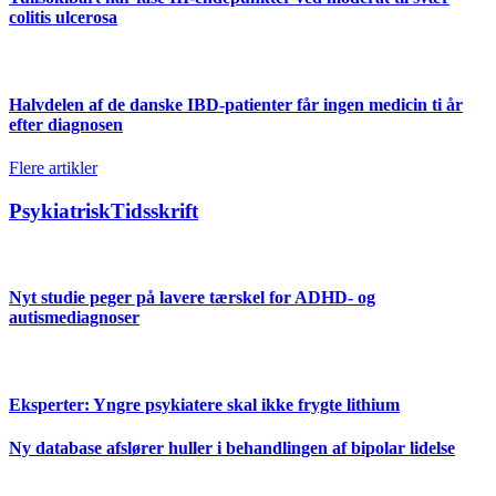
colitis ulcerosa
Halvdelen af de danske IBD-patienter får ingen medicin ti år
efter diagnosen
Flere artikler
PsykiatriskTidsskrift
Nyt studie peger på lavere tærskel for ADHD- og
autismediagnoser
Eksperter: Yngre psykiatere skal ikke frygte lithium
Ny database afslører huller i behandlingen af bipolar lidelse