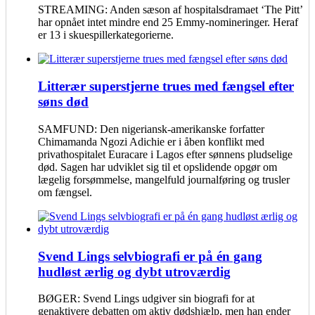
STREAMING: Anden sæson af hospitalsdramaet ‘The Pitt’
har opnået intet mindre end 25 Emmy-nomineringer. Heraf
er 13 i skuespillerkategorierne.
Litterær superstjerne trues med fængsel efter
søns død
SAMFUND: Den nigeriansk-amerikanske forfatter
Chimamanda Ngozi Adichie er i åben konflikt med
privathospitalet Euracare i Lagos efter sønnens pludselige
død. Sagen har udviklet sig til et opslidende opgør om
lægelig forsømmelse, mangelfuld journalføring og trusler
om fængsel.
Svend Lings selvbiografi er på én gang
hudløst ærlig og dybt utroværdig
BØGER: Svend Lings udgiver sin biografi for at
genaktivere debatten om aktiv dødshjælp, men han ender