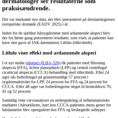
dermatologer ser resultaterne som
praksisændrende.
Det var markante nye data, der blev præsenteret på dermatologernes
europæiske årsmøde (EADV 2025) i år.
Inden for de sjældne hårsygdomme med ardannende alopeci blev
der for første gang præsenteret resultater, som viser, at patienter kan
have stor gavn af JAK-hæmmeren Litfulo (ritlecitinib).
Litfulo viser effekt mod ardannende alopeci
I et nyt studie (
abstract #LBA-326
) fik patienter med fibrosing
alopecia (FFA), lichen planopilaris (LPP) og central centrifugal
cicatricial alopecia (CCCA) behandling med ritlecitinib. Efter 24
uger sås forbedringer på gennemsnitligt 57 procent i
sygdomsaktivitet for LPP, 24 procent for FFA og 24 procent for
CCCA. Efter 48 uger var forbedringerne steget til henholdsvis 70,
41 og 52 procent.
Samtidig viste vævsanalyser en nedregulering af inflammatoriske
markører i hårsækkene, især hos CCCA-patienter, mens gener for
hårdannelse blev opreguleret hos FFA og beslægtede subtyper.