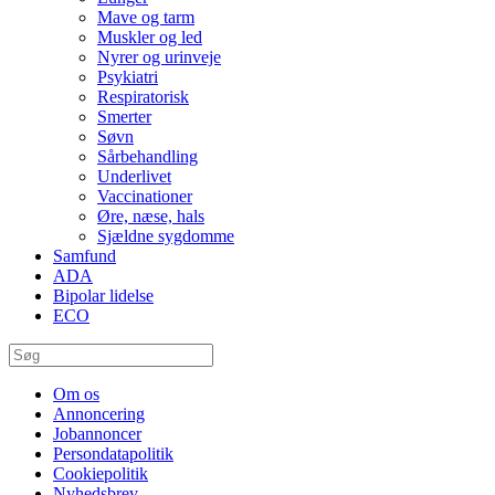
Mave og tarm
Muskler og led
Nyrer og urinveje
Psykiatri
Respiratorisk
Smerter
Søvn
Sårbehandling
Underlivet
Vaccinationer
Øre, næse, hals
Sjældne sygdomme
Samfund
ADA
Bipolar lidelse
ECO
Om os
Annoncering
Jobannoncer
Persondatapolitik
Cookiepolitik
Nyhedsbrev