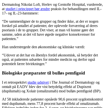
Dermatolog Nikolai Loft, Herlev og Gentofte Hospital, vurderede,
at
studiet i princippet bør ændre
praksis for behandlingen med IL-
17- og IL-23-hæmmere:
“De sammenligner de to grupper og finder ikke, at der er nogen
forskel på antallet af patienter, der oplevede forværring af deres
psoriasis i de to grupper. Det viser, at man vil kunne gøre det
samme, uden at det vil have øgede negative konsekvenser for
patienten.”
Han understregede den økonomiske og kliniske værdi:
“Udover at det har en åbenlys fordel økonomisk, så betyder det
også, at patienten udsættes for mindre medicin og derfor også
potentielt færre bivirkninger.”
Biologiske præparater til bulløs pemfigoid
I et retrospektivt
studie udgivet
i The Journal of Dermatology og
omtalt på EADV blev der vist betydelig effekt af Dupixent
(dupilumab) og Xolair (omalizumab) mod bulløs pemfigoid (BP).
Af 58 inkluderede patienter opnåede 90,6 procent sygdomskontrol
med dupilumab, mens 77,8 procent havde effekt af omalizumab.
Effekten indtrådte inden for 2–4 uger, og bivirkningerne var milde.