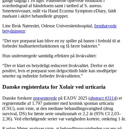
gange dagligt i 16 uger. Patienterne oplevede reduktion i
sværhedsgrad af håndeksem samt i tæthed af S. aureus.
Smerteniveauet, målt via Hand Eczema Symptom eDiary, faldt
markant i aktivt behandlede grupper.
Line Brok Nørreslet, Odense Universitetshospital,
fremhævede
betydningen
:
“Det nye præparat kan blive en ny spiller på banen i forhold til at
forbedre hudbarrierefunktionen og få færre bakterier.”
Hun understregede samtidig effekten på livskvalitet:
“Der er klart en betydeligt reduceret livskvalitet. Derfor er det
positivt, hvis et præparat som delgocitinib både kan modhjælpe
smerter og indirekte forbedre livskvaliteten.”
Danske registerdata for Xolair ved urticaria
Danske forskere
præsenterede
på EADV 2025 (
abstract #3114
) et
registerstudie af 1.797 patienter med kronisk spontan urticaria
(CSU), som viste, at den mediane behandlingsvarighed (drug
survival, DS) for første serie omalizumab er 2,2 år (95% CI 2,03–
2,36). Ved efterfølgende serier var varigheden kortere, omkring 1 år.
Kaplan-Meier-analyser viste, at behandlingsvarigheden var ens på