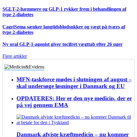
SGLT-2-hæmmere og GLP-1 rykker frem i behandlingen af
type 2-diabetes
CagriSema sænker langtidsblodsukker og vægt på tværs af
type 2-diabetes
Ny oral GLP-1-agonist giver tocifret vægttab efter 26 uger
Flere artikler
MFN-taskforce mødes i slutningen af august –
skal undersøge løsninger i Danmark og EU
OPDATERES: Her er den nye medicin, der er
på vej gennem EMA
Danmark afviste kræftmedicin – nu kommer