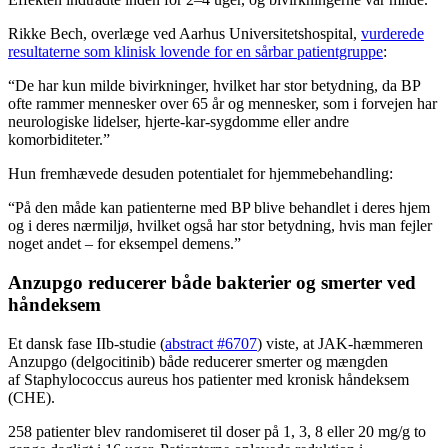
Rikke Bech, overlæge ved Aarhus Universitetshospital,
vurderede
resultaterne som klinisk lovende for en sårbar patientgruppe
:
“De har kun milde bivirkninger, hvilket har stor betydning, da BP
ofte rammer mennesker over 65 år og mennesker, som i forvejen har
neurologiske lidelser, hjerte-kar-sygdomme eller andre
komorbiditeter.”
Hun fremhævede desuden potentialet for hjemmebehandling:
“På den måde kan patienterne med BP blive behandlet i deres hjem
og i deres nærmiljø, hvilket også har stor betydning, hvis man fejler
noget andet – for eksempel demens.”
Anzupgo reducerer både bakterier og smerter ved
håndeksem
Et dansk fase IIb-studie (
abstract #6707
) viste, at JAK-hæmmeren
Anzupgo (delgocitinib) både reducerer smerter og mængden
af Staphylococcus aureus hos patienter med kronisk håndeksem
(CHE).
258 patienter blev randomiseret til doser på 1, 3, 8 eller 20 mg/g to