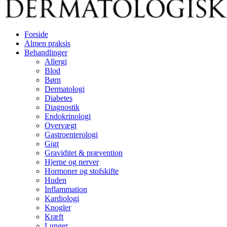
Forside
Almen praksis
Behandlinger
Allergi
Blod
Børn
Dermatologi
Diabetes
Diagnostik
Endokrinologi
Overvægt
Gastroenterologi
Gigt
Graviditet & prævention
Hjerne og nerver
Hormoner og stofskifte
Huden
Inflammation
Kardiologi
Knogler
Kræft
Lunger