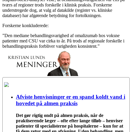
tværs af regioner trods forskelle i klinisk praksis. Forskerne
understregede dog, at valg af datakilde (register vs. kliniske
databaser) har afgørende betydning for fortolkningen.
Forskerne konkluderede:
”Den mediane behandlingsvarighed af omalizumab hos voksne
patienter med CSU var cirka to år. På trods af regionale forskelle i
behandlingspraksis forbliver varigheden konsistent.”
Afviste henvisninger er en spand koldt vand i
hovedet på almen praksis
Det gør rigtig ondt på almen praksis, når de
praktiserende læger – ofte efter lange tilløb – henviser
patienter til specialisterne på hospitalerne – kun for at
få dem retur med en afvisning. Uden behandling, men