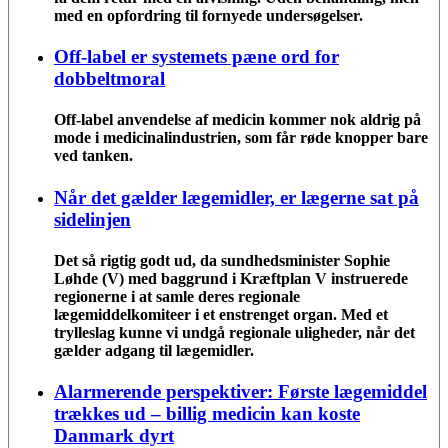
med en opfordring til fornyede undersøgelser.
Off-label er systemets pæne ord for
dobbeltmoral
Off-label anvendelse af medicin kommer nok aldrig på
mode i medicinalindustrien, som får røde knopper bare
ved tanken.
Når det gælder lægemidler, er lægerne sat på
sidelinjen
Det så rigtig godt ud, da sundhedsminister Sophie
Løhde (V) med baggrund i Kræftplan V instruerede
regionerne i at samle deres regionale
lægemiddelkomiteer i et enstrenget organ. Med et
trylleslag kunne vi undgå regionale uligheder, når det
gælder adgang til lægemidler.
Alarmerende perspektiver: Første lægemiddel
trækkes ud – billig medicin kan koste
Danmark dyrt