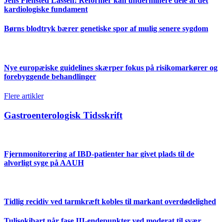
Jens Flensted Lassen: Reformer kan underminere dele af det
kardiologiske fundament
Børns blodtryk bærer genetiske spor af mulig senere sygdom
Nye europæiske guidelines skærper fokus på risikomarkører og
forebyggende behandlinger
Flere artikler
Gastroenterologisk Tidsskrift
Fjernmonitorering af IBD-patienter har givet plads til de
alvorligt syge på AAUH
Tidlig recidiv ved tarmkræft kobles til markant overdødelighed
Tulisokibart når fase III-endepunkter ved moderat til svær