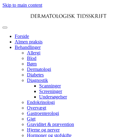
Skip to main content
Forside
Almen praksis
Behandlinger
Allergi
Blod
Børn
Dermatologi
Diabetes
Diagnostik
Scanninger
Screeninger
Undersøgelser
Endokrinologi
Overvægt
Gastroenterologi
Gigt
Graviditet & prævention
Hjerne og nerver
Hormoner og stofskifte