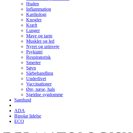
Huden
Inflammation
Kardiologi
Knogler
Kræft
Lunger
Mave og tarm
Muskler og led
Nyrer og urinveje
Psykiatri
Respiratorisk
Smerter
Søvn
Sårbehandling
Underlivet
Vaccinationer
Øre, næse, hals
Sjældne sygdomme
Samfund
ADA
Bipolar lidelse
ECO