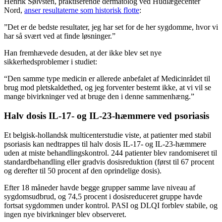
Henrik Sølvsten, praktiserende dermatolog ved Hudlægecenter
Nord,
anser resultaterne som historisk flotte
:
”Det er de bedste resultater, jeg har set for de her sygdomme, hvor vi
har så svært ved at finde løsninger.”
Han fremhævede desuden, at der ikke blev set nye
sikkerhedsproblemer i studiet:
“Den samme type medicin er allerede anbefalet af Medicinrådet til
brug mod pletskaldethed, og jeg forventer bestemt ikke, at vi vil se
mange bivirkninger ved at bruge den i denne sammenhæng.”
Halv dosis IL-17- og IL-23-hæmmere ved psoriasis
Et belgisk-hollandsk multicenterstudie viste, at patienter med stabil
psoriasis kan nedtrappes til halv dosis IL-17- og IL-23-hæmmere
uden at miste behandlingskontrol. 244 patienter blev randomiseret til
standardbehandling eller gradvis dosisreduktion (først til 67 procent
og derefter til 50 procent af den oprindelige dosis).
Efter 18 måneder havde begge grupper samme lave niveau af
sygdomsudbrud, og 74,5 procent i dosisreduceret gruppe havde
fortsat sygdommen under kontrol. PASI og DLQI forblev stabile, og
ingen nye bivirkninger blev observeret.