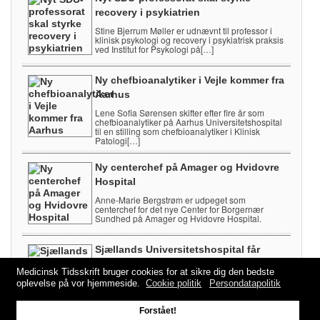
recovery i psykiatrien
Stine Bjerrum Møller er udnævnt til professor i
klinisk psykologi og recovery i psykiatrisk praksis
ved Institut for Psykologi på[…]
Ny chefbioanalytiker i Vejle kommer fra
Aarhus
Lene Sofia Sørensen skifter efter fire år som
chefbioanalytiker på Aarhus Universitetshospital
til en stilling som chefbioanalytiker i Klinisk
Patologi[…]
Ny centerchef på Amager og Hvidovre
Hospital
Anne-Marie Bergstrøm er udpeget som
centerchef for det nye Center for Borgernær
Sundhed på Amager og Hvidovre Hospital.
Sjællands Universitetshospital får
lærestolsprofessor i onkologi
Medicinsk Tidsskrift bruger cookies for at sikre dig den bedste
Julie Gehl tiltrådte 1. august som
oplevelse på vor hjemmeside.
Cookie politik
Persondatapolitik
lærestolsprofessor i klinisk onkologi ved Institut
for Klinisk Medicin på Københavns Universitet.
Forstået!