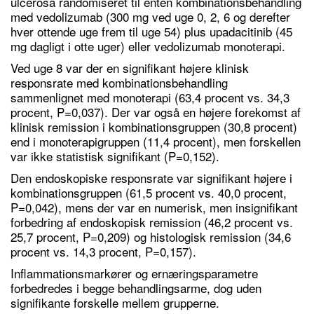
ulcerosa randomiseret til enten kombinationsbehandling
med vedolizumab (300 mg ved uge 0, 2, 6 og derefter
hver ottende uge frem til uge 54) plus upadacitinib (45
mg dagligt i otte uger) eller vedolizumab monoterapi.
Ved uge 8 var der en signifikant højere klinisk
responsrate med kombinationsbehandling
sammenlignet med monoterapi (63,4 procent vs. 34,3
procent, P=0,037). Der var også en højere forekomst af
klinisk remission i kombinationsgruppen (30,8 procent)
end i monoterapigruppen (11,4 procent), men forskellen
var ikke statistisk signifikant (P=0,152).
Den endoskopiske responsrate var signifikant højere i
kombinationsgruppen (61,5 procent vs. 40,0 procent,
P=0,042), mens der var en numerisk, men insignifikant
forbedring af endoskopisk remission (46,2 procent vs.
25,7 procent, P=0,209) og histologisk remission (34,6
procent vs. 14,3 procent, P=0,157).
Inflammationsmarkører og ernæringsparametre
forbedredes i begge behandlingsarme, dog uden
signifikante forskelle mellem grupperne.