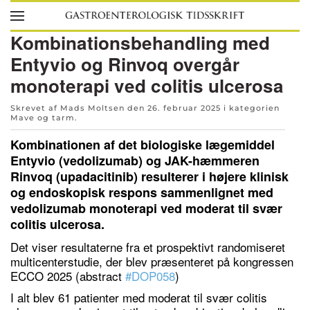
Skip to main content
Kombinationsbehandling med
Entyvio og Rinvoq overgår
monoterapi ved colitis ulcerosa
Skrevet af Mads Moltsen den
26. februar 2025
i kategorien
Mave og tarm
.
Kombinationen af det biologiske lægemiddel
Entyvio (vedolizumab) og JAK-hæmmeren
Rinvoq (upadacitinib) resulterer i højere klinisk
og endoskopisk respons sammenlignet med
vedolizumab monoterapi ved moderat til svær
colitis ulcerosa.
Det viser resultaterne fra et prospektivt randomiseret
multicenterstudie, der blev præsenteret på kongressen
ECCO 2025 (abstract
#DOP058
)
I alt blev 61 patienter med moderat til svær colitis