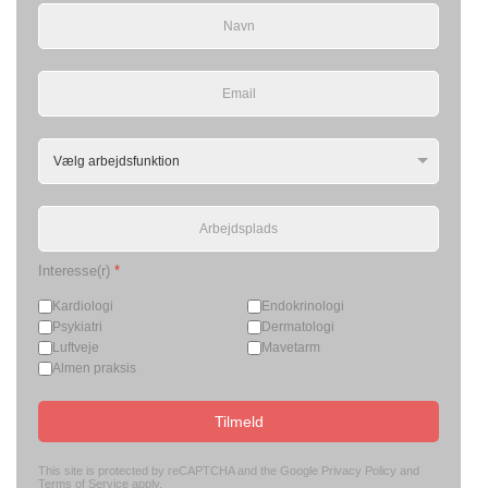
Interesse(r)
*
Kardiologi
Endokrinologi
Psykiatri
Dermatologi
Luftveje
Mavetarm
Almen praksis
Tilmeld
This site is protected by reCAPTCHA and the Google
Privacy Policy
and
Terms of Service
apply.