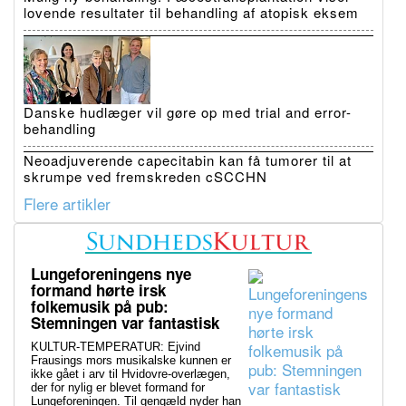
lovende resultater til behandling af atopisk eksem
Danske hudlæger vil gøre op med trial and error-
behandling
Neoadjuverende capecitabin kan få tumorer til at
skrumpe ved fremskreden cSCCHN
Flere artikler
Lungeforeningens nye
formand hørte irsk
folkemusik på pub:
Stemningen var fantastisk
KULTUR-TEMPERATUR: Ejvind
Frausings mors musikalske kunnen er
ikke gået i arv til Hvidovre-overlægen,
der for nylig er blevet formand for
Lungeforeningen. Til gengæld nyder han