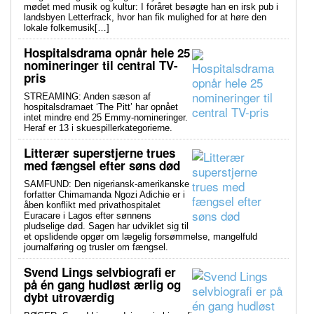
mødet med musik og kultur: I foråret besøgte han en irsk pub i
landsbyen Letterfrack, hvor han fik mulighed for at høre den
lokale folkemusik[…]
Hospitalsdrama opnår hele 25
nomineringer til central TV-
pris
STREAMING: Anden sæson af
hospitalsdramaet ‘The Pitt’ har opnået
intet mindre end 25 Emmy-nomineringer.
Heraf er 13 i skuespillerkategorierne.
Litterær superstjerne trues
med fængsel efter søns død
SAMFUND: Den nigeriansk-amerikanske
forfatter Chimamanda Ngozi Adichie er i
åben konflikt med privathospitalet
Euracare i Lagos efter sønnens
pludselige død. Sagen har udviklet sig til
et opslidende opgør om lægelig forsømmelse, mangelfuld
journalføring og trusler om fængsel.
Svend Lings selvbiografi er
på én gang hudløst ærlig og
dybt utroværdig