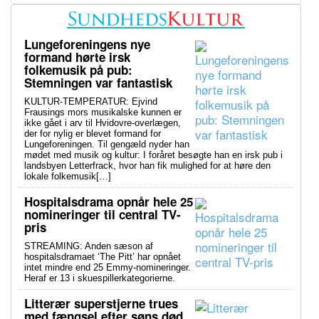
Lungeforeningens nye
formand hørte irsk
folkemusik på pub:
Stemningen var fantastisk
KULTUR-TEMPERATUR: Ejvind
Frausings mors musikalske kunnen er
ikke gået i arv til Hvidovre-overlægen,
der for nylig er blevet formand for
Lungeforeningen. Til gengæld nyder han
mødet med musik og kultur: I foråret besøgte han en irsk pub i
landsbyen Letterfrack, hvor han fik mulighed for at høre den
lokale folkemusik[…]
Hospitalsdrama opnår hele 25
nomineringer til central TV-
pris
STREAMING: Anden sæson af
hospitalsdramaet ‘The Pitt’ har opnået
intet mindre end 25 Emmy-nomineringer.
Heraf er 13 i skuespillerkategorierne.
Litterær superstjerne trues
med fængsel efter søns død