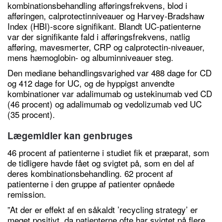
kombinationsbehandling afføringsfrekvens, blod i
afføringen, calprotectinniveauer og Harvey-Bradshaw
Index (HBI)-score signifikant. Blandt UC-patienterne
var der signifikante fald i afføringsfrekvens, natlig
afføring, mavesmerter, CRP og calprotectin-niveauer,
mens hæmoglobin- og albuminniveauer steg.
Den mediane behandlingsvarighed var 488 dage for CD
og 412 dage for UC, og de hyppigst anvendte
kombinationer var adalimumab og ustekinumab ved CD
(46 procent) og adalimumab og vedolizumab ved UC
(35 procent).
Lægemidler kan genbruges
46 procent af patienterne i studiet fik et præparat, som
de tidligere havde fået og svigtet på, som en del af
deres kombinationsbehandling. 62 procent af
patienterne i den gruppe af patienter opnåede
remission.
”At der er effekt af en såkaldt ’recycling strategy’ er
meget positivt, da patienterne ofte har svigtet på flere