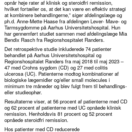
opnår høje rater af klinisk og steroidfri remission,
hvilket fortæller os, at det kan være en effektiv strategi
at kombinere behandlingerne,” siger afdelingslæge og
ph.d. Anne-Mette Haase fra afdelingen Lever- Mave- og
Tarmsygdomme på Aarhus Universitetshospital. Hun
har gennemført studiet sammen med afdelingslæge Mia
Bendix Rasch fra Regionshospitalet Randers.
Det retrospektive studie inkluderede 74 patienter
behandlet på Aarhus Universitetshospital og
Regionshospitalet Randers fra maj 2018 til maj 2023 –
47 med Crohns sygdom (CD) og 27 med colitis
ulcerosa (UC). Patienterne modtog kombinationer af
biologiske lægemidler og/eller small molecules i
minimum tre måneder og blev fulgt frem til behandlings-
eller studieophør.
Resultaterne viser, at 56 procent af patienterne med CD
og 62 procent af patienterne med UC opnåede klinisk
remission. Henholdsvis 81 procent og 52 procent
opnåede steroidfri remission.
Hos patienter med CD reducerede