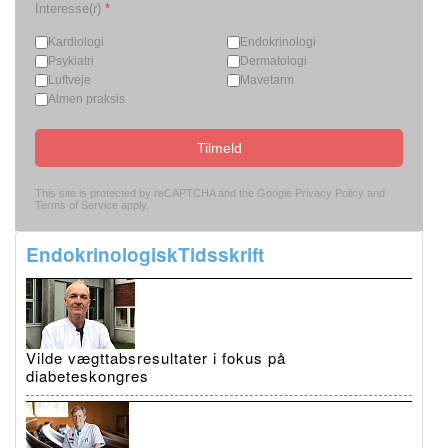
Interesse(r)
*
Kardiologi
Endokrinologi
Psykiatri
Dermatologi
Luftveje
Mavetarm
Almen praksis
Tilmeld
This site is protected by reCAPTCHA and the Google
Privacy Policy
and
Terms of Service
apply.
EndokrinologiskTidsskrift
Vilde vægttabsresultater i fokus på
diabeteskongres