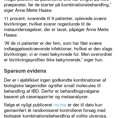
præparater, før de starter på kombinationsbehandling,”
siger Anne Mette Haase.
11 procent, svarende til 9 patienter, oplevede svære
bivirkninger, hvilket svarer nogenlunde til de
metaundersøgelser, der er lavet, påpeger Anne Mette
Haase.
”Af de ni patienter er der fem, som har fået svære
indlæggelseskrævende infektioner, hvilket er den slags
bivirkninger, vi er mest bekymrede for. Men overordnet
er bivirkningsprofilen ikke bekymrende,” siger hun.
Sparsom evidens
Der er i øjeblikket ingen godkendte kombinationer af
biologiske lægemidler og/eller small molecules til
behandling af IBD. Derfor er behandlingsvalgene
baseret på caserapporter og metaanalyser.
Ifølge et nyligt publiceret
review
er der til dato kun
gennemført ét randomiseret kontrolleret forsøg med
biologisk kombinationsbehandling af colitis ulcerosa,