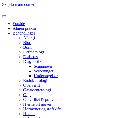
Skip to main content
Forside
Almen praksis
Behandlinger
Allergi
Blod
Børn
Dermatologi
Diabetes
Diagnostik
Scanninger
Screeninger
Undersøgelser
Endokrinologi
Overvægt
Gastroenterologi
Gigt
Graviditet & prævention
Hjerne og nerver
Hormoner og stofskifte
Huden