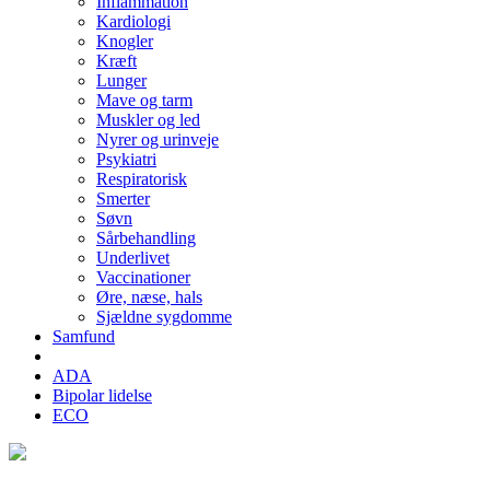
Inflammation
Kardiologi
Knogler
Kræft
Lunger
Mave og tarm
Muskler og led
Nyrer og urinveje
Psykiatri
Respiratorisk
Smerter
Søvn
Sårbehandling
Underlivet
Vaccinationer
Øre, næse, hals
Sjældne sygdomme
Samfund
ADA
Bipolar lidelse
ECO