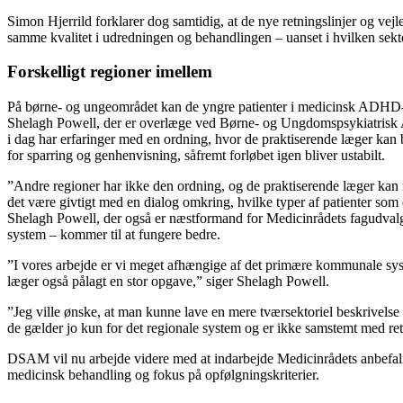
Simon Hjerrild forklarer dog samtidig, at de nye retningslinjer og v
samme kvalitet i udredningen og behandlingen – uanset i hvilken sektor
Forskelligt regioner imellem
På børne- og ungeområdet kan de yngre patienter i medicinsk ADHD-beha
Shelagh Powell, der er overlæge ved Børne- og Ungdomspsykiatrisk Afd
i dag har erfaringer med en ordning, hvor de praktiserende læger kan
for sparring og genhenvisning, såfremt forløbet igen bliver ustabilt.
”Andre regioner har ikke den ordning, og de praktiserende læger kan
det være givtigt med en dialog omkring, hvilke typer af patienter som det
Shelagh Powell, der også er næstformand for Medicinrådets fagudval
system – kommer til at fungere bedre.
”I vores arbejde er vi meget afhængige af det primære kommunale syst
læger også pålagt en stor opgave,” siger Shelagh Powell.
”Jeg ville ønske, at man kunne lave en mere tværsektoriel beskrivelse 
de gælder jo kun for det regionale system og er ikke samstemt med ret
DSAM vil nu arbejde videre med at indarbejde Medicinrådets anbefa
medicinsk behandling og fokus på opfølgningskriterier.