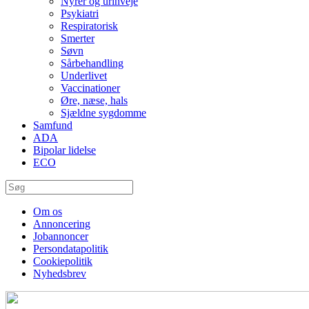
Nyrer og urinveje
Psykiatri
Respiratorisk
Smerter
Søvn
Sårbehandling
Underlivet
Vaccinationer
Øre, næse, hals
Sjældne sygdomme
Samfund
ADA
Bipolar lidelse
ECO
Om os
Annoncering
Jobannoncer
Persondatapolitik
Cookiepolitik
Nyhedsbrev