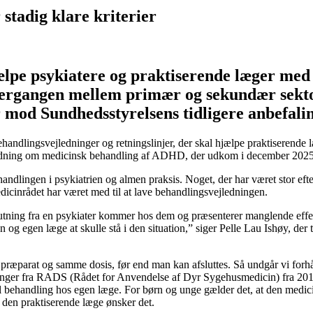
tadig klare kriterier
ælpe psykiatere og praktiserende læger me
overgangen mellem primær og sekundær sekt
r mod Sundhedsstyrelsens tidligere anbefalin
 behandlingsvejledninger og retningslinjer, der skal hjælpe praktisere
ledning om medicinsk behandling af ADHD, der udkom i december 2025
dlingen i psykiatrien og almen praksis. Noget, der har været stor efter
cinrådet har været med til at lave behandlingsvejledningen.
fslutning fra en psykiater kommer hos dem og præsenterer manglende eff
en og egen læge at skulle stå i den situation,” siger Pelle Lau Ishøy, d
e præparat og samme dosis, før end man kan afsluttes. Så undgår vi forh
alinger fra RADS (Rådet for Anvendelse af Dyr Sygehusmedicin) fra 20
 til behandling hos egen læge. For børn og unge gælder det, at den medi
or den praktiserende læge ønsker det.