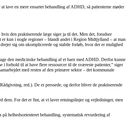
r at lave en mere ensartet behandling af ADHD, så patienterne møder
vis den praktiserende læge siger ja til det. Men det, forudser
 er kun i nogle regioner – blandt andet i Region Midtjylland – at man
drejer sig om ukomplicerede og stabile forløb, hvor der er mulighed
vertage den medicinske behandling af et barn med ADHD. Derfor kunne
i forhold til at have flere ressourcer til de sværeste patienter,” siger
samarbejdet med resten af den primære sektor – det kommunale
dgivning, red.). De er pressede, og derfor bliver de praktiserende
dem. For det er fint, at vi laver retningslinjer og vejledninger, men
 helhedsorienteret behandling, systematisk revurdering af