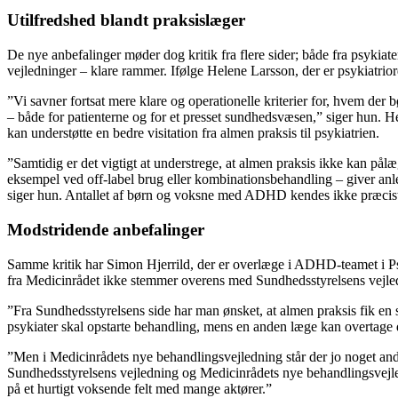
Utilfredshed blandt praksislæger
De nye anbefalinger møder dog kritik fra flere sider; både fra psykia
vejledninger – klare rammer. Ifølge Helene Larsson, der er psykiatri
”Vi savner fortsat mere klare og operationelle kriterier for, hvem der 
– både for patienterne og for et presset sundhedsvæsen,” siger hun.
kan understøtte en bedre visitation fra almen praksis til psykiatrien.
”Samtidig er det vigtigt at understrege, at almen praksis ikke kan på
eksempel ved off-label brug eller kombinationsbehandling – giver anled
siger hun. Antallet af børn og voksne med ADHD kendes ikke præcis
Modstridende anbefalinger
Samme kritik har Simon Hjerrild, der er overlæge i ADHD-teamet i Psyk
fra Medicinrådet ikke stemmer overens med Sundhedsstyrelsens vejledn
”Fra Sundhedsstyrelsens side har man ønsket, at almen praksis fik en
psykiater skal opstarte behandling, mens en anden læge kan overtage de
”Men i Medicinrådets nye behandlingsvejledning står der jo noget and
Sundhedsstyrelsens vejledning og Medicinrådets nye behandlingsvejle
på et hurtigt voksende felt med mange aktører.”