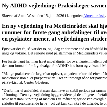
Ny ADHD-vejledning: Praksislæger savner s
Skrevet af Anne Westh den
15. juni 2026
i kategorien
Almen praksis
.
En ny vejledning fra Medicinrådet skal hj
rummer for første gang anbefalinger til 
en psykiater mener, at vejledningen stride
Først var der én, så var der to, og i dag er der mere end en håndfuld
unge og voksne. Det seneste skud på stammen er Medicinrådets vej
For første gang har man lavet anbefalinger for overgangen mellem behan
der som formand for fagudvalget for ADHD hos børn og voksne i Medi
”Mange praktiserende læger har oplevet, at patienter kort tid efter a
medicinrevision eller præparatskifte. Det er urimeligt både for patient
på Psykiatrisk Center Glostrup.
”Derfor har vi anbefalet, at man skal have en stabil periode på samm
afslutning.” Den nye vejledning bygger videre på de tidligere anbef
have haft stabil virkning af medicin i tre måneder, før de kan overgå
afsluttes til praktiserende læge – og det kan kun ske i de tilfælde, hv