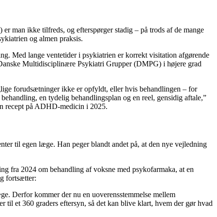
er man ikke tilfreds, og efterspørger stadig – på trods af de mange
ykiatrien og almen praksis.
ng. Med lange ventetider i psykiatrien er korrekt visitation afgørende
a Danske Multidisciplinære Psykiatri Grupper (DMPG) i højere grad
ige forudsætninger ikke er opfyldt, eller hvis behandlingen – for
 behandling, en tydelig behandlingsplan og en reel, gensidig aftale,”
en recept på ADHD-medicin i 2025.
nter til egen læge. Han peger blandt andet på, at den nye vejledning
edning fra 2024 om behandling af voksne med psykofarmaka, at en
 fortsætter:
en læge. Derfor kommer der nu en uoverensstemmelse mellem
l et 360 graders eftersyn, så det kan blive klart, hvem der gør hvad