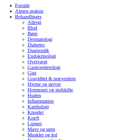
Forside
Almen praksis
Behandlinger
Allergi
Blod
Børn
Dermatologi
Diabetes
Diagnostik
Endokrinologi
Overvægt
Gastroenterologi
Gigt
Graviditet & prævention
Hjerne og nerver
Hormoner og stofskifte
Huden
Inflammation
Kardiologi
Knogler
Kræft
Lunger
Mave og tarm
Muskler og led