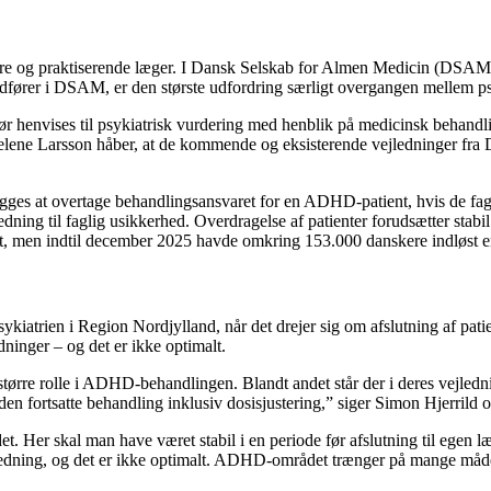
tere og praktiserende læger. I Dansk Selskab for Almen Medicin (DSAM) 
ordfører i DSAM, er den største udfordring særligt overgangen mellem ps
bør henvises til psykiatrisk vurdering med henblik på medicinsk behandli
 Helene Larsson håber, at de kommende og eksisterende vejledninger fr
lægges at overtage behandlingsansvaret for en ADHD-patient, hvis de fagl
ning til faglig usikkerhed. Overdragelse af patienter forudsætter stabil
t, men indtil december 2025 havde omkring 153.000 danskere indløst 
iatrien i Region Nordjylland, når det drejer sig om afslutning af patie
inger – og det er ikke optimalt.
 større rolle i ADHD-behandlingen. Blandt andet står der i deres vejl
n fortsatte behandling inklusiv dosisjustering,” siger Simon Hjerrild og
et. Her skal man have været stabil i en periode før afslutning til eg
dning, og det er ikke optimalt. ADHD-området trænger på mange måder ti