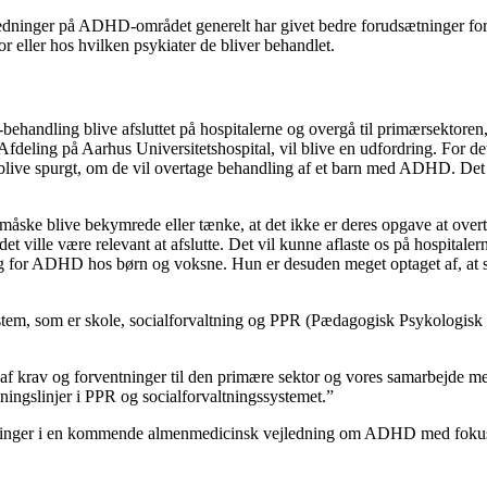
ejledninger på ADHD-området generelt har givet bedre forudsætninger fo
 eller hos hvilken psykiater de bliver behandlet.
ndling blive afsluttet på hospitalerne og overgå til primærsektoren, h
eling på Aarhus Universitetshospital, vil blive en udfordring. For det
 blive spurgt, om de vil overtage behandling af et barn med ADHD. Det 
 måske blive bekymrede eller tænke, at det ikke er deres opgave at o
 ville være relevant at afslutte. Det vil kunne aflaste os på hospitalerne 
g for ADHD hos børn og voksne. Hun er desuden meget optaget af, at 
em, som er skole, socialforvaltning og PPR (Pædagogisk Psykologisk Rå
af krav og forventninger til den primære sektor og vores samarbejde med 
ningslinjer i PPR og socialforvaltningssystemet.”
linger i en kommende almenmedicinsk vejledning om ADHD med fokus på