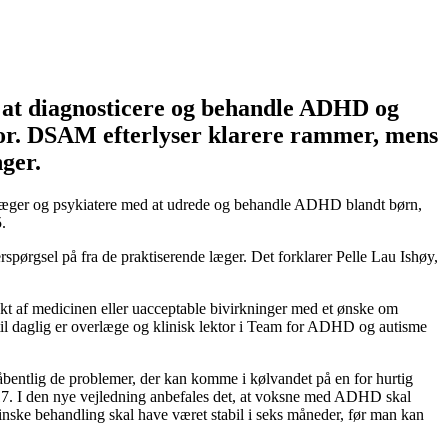
d at diagnosticere og behandle ADHD og
or. DSAM efterlyser klarere rammer, mens
ger.
nde læger og psykiatere med at udrede og behandle ADHD blandt børn,
.
spørgsel på fra de praktiserende læger. Det forklarer Pelle Lau Ishøy,
ekt af medicinen eller uacceptable bivirkninger med et ønske om
er til daglig er overlæge og klinisk lektor i Team for ADHD og autisme
åbentlig de problemer, der kan komme i kølvandet på en for hurtig
17. I den nye vejledning anbefales det, at voksne med ADHD skal
cinske behandling skal have været stabil i seks måneder, før man kan