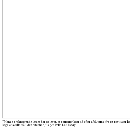
”Mange praktiserende læger har oplevet, at patienter kort tid efter afslutning fra en psykiate
læge at skulle stå i den situation,” siger Pelle Lau Ishøy.