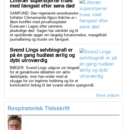
Litterær superstjerne trues
med fængsel efter søns død
SAMFUND: Den nigeriansk-amerikanske
forfatter Chimamanda Ngozi Adichie er i
åben konflikt med privathospitalet
Euracare i Lagos efter sønnens
pludselige død. Sagen har udviklet sig til
et opslidende opgør om lægelig forsømmelse, mangelfuld
journalføring og trusler om fængsel.
Svend Lings selvbiografi er
på én gang hudløst ærlig og
dybt utroværdig
BØGER: Svend Lings udgiver sin biografi
for at genaktivere debatten om aktiv
dødshjælp, men han ender med at
skygge for sin legitime holdning og for et
konstruktivt bidrag til det svære etiske spørgsmål.
Flere artikler
Respiratorisk Tidsskrift