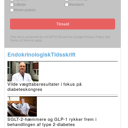
Luftveje
Mavetarm
Almen praksis
Tilmeld
This site is protected by reCAPTCHA and the Google
Privacy Policy
and
Terms of Service
apply.
EndokrinologiskTidsskrift
Vilde vægttabsresultater i fokus på
diabeteskongres
SGLT-2-hæmmere og GLP-1 rykker frem i
behandlingen af type 2-diabetes