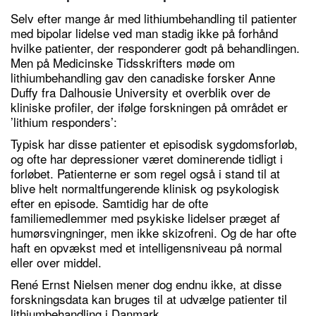
Selv efter mange år med lithiumbehandling til patienter
med bipolar lidelse ved man stadig ikke på forhånd
hvilke patienter, der responderer godt på behandlingen.
Men på Medicinske Tidsskrifters møde om
lithiumbehandling gav den canadiske forsker Anne
Duffy fra Dalhousie University et overblik over de
kliniske profiler, der ifølge forskningen på området er
’lithium responders’:
Typisk har disse patienter et episodisk sygdomsforløb,
og ofte har depressioner været dominerende tidligt i
forløbet. Patienterne er som regel også i stand til at
blive helt normaltfungerende klinisk og psykologisk
efter en episode. Samtidig har de ofte
familiemedlemmer med psykiske lidelser præget af
humørsvingninger, men ikke skizofreni. Og de har ofte
haft en opvækst med et intelligensniveau på normal
eller over middel.
René Ernst Nielsen mener dog endnu ikke, at disse
forskningsdata kan bruges til at udvælge patienter til
lithiumbehandling i Danmark.