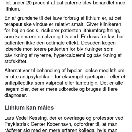
lidt under 20 procent af patienterne blev behandlet med
lithium.
En af grundene til det lave forbrug af lithium er, at det
terapeutiske vindue er relativt smalt. Giver klinikeren
for høj en dosis, risikerer patienten lithiumforgiftning,
som kan være en alvorlig tilstand. Er dosis for lav, har
patienten ikke den optimale effekt. Desuden lægen
løbende monitorere patienten for bivirkninger som
påvirkning af nyrerne, hypercalcæmi og påvirkning af
stofskiftet.
Alternativer til behandling af bipolar lidelse med lithium
er ofte antipsykotika – for eksempel quetiapin – eller et
antiepileptika som valproat eller lamotrigin. Det er alle
lægemidler, der er mere udbredte og bruges til flere
diagnoser.
Lithium kan måles
Lars Vedel Kessing, der er overlæge og professor ved
Psykiatrisk Center København, opfordrer til, at man
rådfører sig med en mere erfaren kollega, hvis man