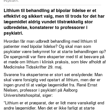
Psykiatri
.
Lithium til behandling af bipolar lidelse er et
effektivt og sikkert valg, men til trods for det har
lægemidlet aldrig vundet tilstrækkelig stor
udbredelse, konstaterer to professorer i
psykiatri.
Hvordan får man udbredt behandling med lithium til
patienter med bipolar lidelse? Og skal man som
psykiater være bekymret for at starte behandlingen op?
De spørgsmål var flere eksperter med til at besvare på
et møde om lithium i klinisk praksis, som blev afholdt af
Medicinske Tidsskrifter 29. maj.
Svarene fra eksperterne er stort set enslydende: Man
skal være forsigtig ved opstart af lithium, men der er
ingen grund til at vælge lægemidlet fra. René Ernst
Nielsen, professor i psykiatri på Aalborg
Universitetshospital, siger:
”Lithium er et præparat, der er lidt mere vanskeligt end
andre lægemidler. Men det er ikke farligt at starte