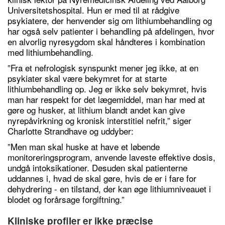
Universitetshospital. Hun er med til at rådgive
psykiatere, der henvender sig om lithiumbehandling og
har også selv patienter i behandling på afdelingen, hvor
en alvorlig nyresygdom skal håndteres i kombination
med lithiumbehandling.
”Fra et nefrologisk synspunkt mener jeg ikke, at en
psykiater skal være bekymret for at starte
lithiumbehandling op. Jeg er ikke selv bekymret, hvis
man har respekt for det lægemiddel, man har med at
gøre og husker, at lithium blandt andet kan give
nyrepåvirkning og kronisk interstitiel nefrit,” siger
Charlotte Strandhave og uddyber:
”Men man skal huske at have et løbende
monitoreringsprogram, anvende laveste effektive dosis,
undgå intoksikationer. Desuden skal patienterne
uddannes i, hvad de skal gøre, hvis de er i fare for
dehydrering - en tilstand, der kan øge lithiumniveauet i
blodet og forårsage forgiftning.”
Kliniske profiler er ikke præcise