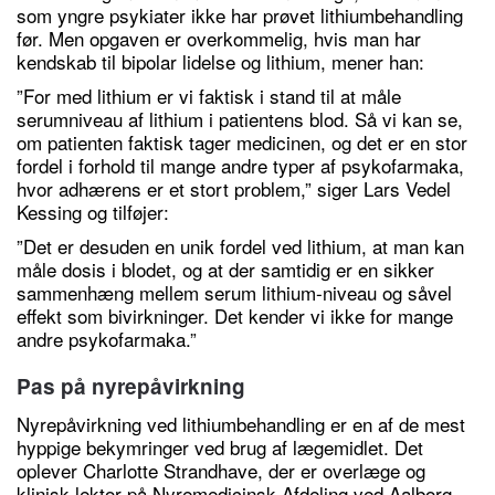
som yngre psykiater ikke har prøvet lithiumbehandling
før. Men opgaven er overkommelig, hvis man har
kendskab til bipolar lidelse og lithium, mener han:
”For med lithium er vi faktisk i stand til at måle
serumniveau af lithium i patientens blod. Så vi kan se,
om patienten faktisk tager medicinen, og det er en stor
fordel i forhold til mange andre typer af psykofarmaka,
hvor adhærens er et stort problem,” siger Lars Vedel
Kessing og tilføjer:
”Det er desuden en unik fordel ved lithium, at man kan
måle dosis i blodet, og at der samtidig er en sikker
sammenhæng mellem serum lithium-niveau og såvel
effekt som bivirkninger. Det kender vi ikke for mange
andre psykofarmaka.”
Pas på nyrepåvirkning
Nyrepåvirkning ved lithiumbehandling er en af de mest
hyppige bekymringer ved brug af lægemidlet. Det
oplever Charlotte Strandhave, der er overlæge og
klinisk lektor på Nyremedicinsk Afdeling ved Aalborg